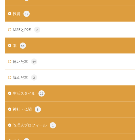
投資
17
M2EとP2E
2
本
55
聴いた本
49
読んだ本
2
生活スタイル
22
神社・仏閣
8
管理人プロフィール
1