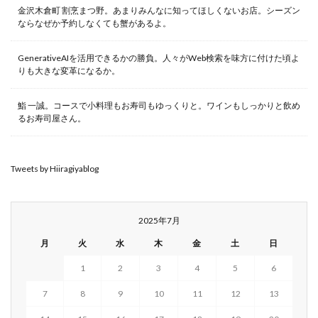
金沢木倉町 割烹まつ野。あまりみんなに知ってほしくないお店。シーズン
ならなぜか予約しなくても蟹があるよ。
GenerativeAIを活用できるかの勝負。人々がWeb検索を味方に付けた頃よ
りも大きな変革になるか。
鮨 一誠。コースで小料理もお寿司もゆっくりと。ワインもしっかりと飲め
るお寿司屋さん。
Tweets by Hiiragiyablog
2025年7月
月
火
水
木
金
土
日
1
2
3
4
5
6
7
8
9
10
11
12
13