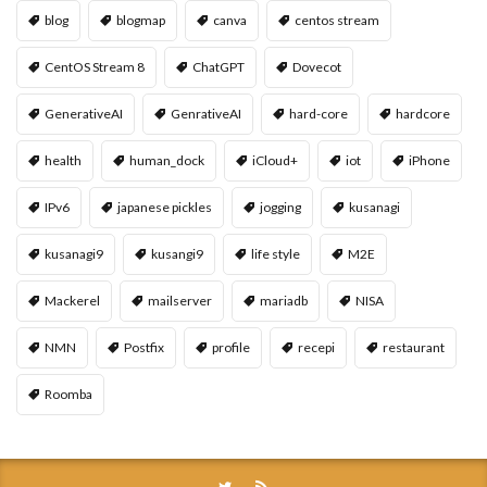
blog
blogmap
canva
centos stream
CentOS Stream 8
ChatGPT
Dovecot
GenerativeAI
GenrativeAI
hard-core
hardcore
health
human_dock
iCloud+
iot
iPhone
IPv6
japanese pickles
jogging
kusanagi
kusanagi9
kusangi9
life style
M2E
Mackerel
mailserver
mariadb
NISA
NMN
Postfix
profile
recepi
restaurant
Roomba