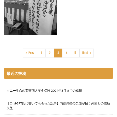
Prev
1
2
3
4
5
Next
最近の投稿
ソニー生命の変額個人年金保険 2024年3月までの成績
【ChatGPT氏に書いてもらった記事】内部調整の欠如が招く外部との信頼
失墜