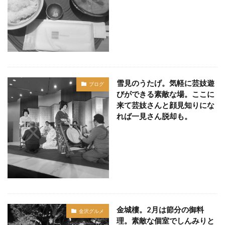
雪見のうたげ。気軽に芸妓遊
ブログ
びができる素敵な場。ここに
来て芸妓さんと顔見知りにな
れば一見さん脱却も。
金城樓。2月は節分の御料
金沢グルメ
理。素敵な個室でしんみりと