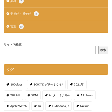
美容
2
美術館・博物館
2
言葉
15
サイト内検索
検索
タグ
100blogs
100ブログチャレンジ
2021年
2022年
5KM
Airターミナル4
All Users
Apple Watch
au
audiobook.jp
backup