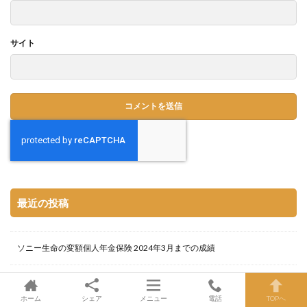
サイト
最近の投稿
ソニー生命の変額個人年金保険 2024年3月までの成績
【ChatGPT氏に書いてもらった記事】内部調整の欠如が招く外部との信頼
失墜
ホーム
シェア
メニュー
電話
TOPへ