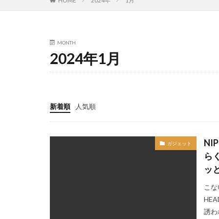
HOME
2024年
1月
MONTH
2024年1月
新着順
人気順
NI
ガジェット
ら
ッ
こな
HE
誘わ