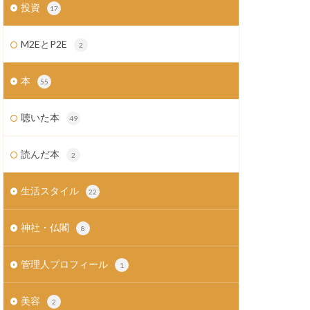
投資
17
M2EとP2E
2
本
55
聴いた本
49
読んだ本
2
生活スタイル
22
神社・仏閣
8
管理人プロフィール
1
美容
2