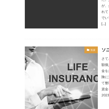
が、
れて
でい
[…]
ソ
投資
さて
額個
金を
険に
て整
資金
202