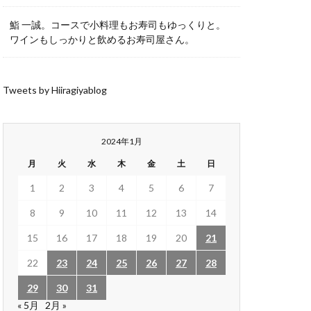
鮨 一誠。コースで小料理もお寿司もゆっくりと。
ワインもしっかりと飲めるお寿司屋さん。
Tweets by Hiiragiyablog
2024年1月
月
火
水
木
金
土
日
1
2
3
4
5
6
7
8
9
10
11
12
13
14
15
16
17
18
19
20
21
22
23
24
25
26
27
28
29
30
31
« 5月
2月 »