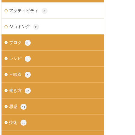
アクティビティ
1
ジョギング
11
ブログ
33
レシピ
3
三味線
6
働き方
35
思惑
41
技術
32