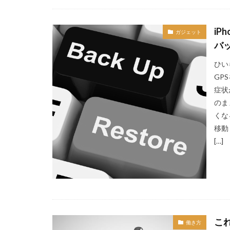
i
ガジェット
バ
ひい
GP
症状
のま
くな
移動
[…]
こ
働き方