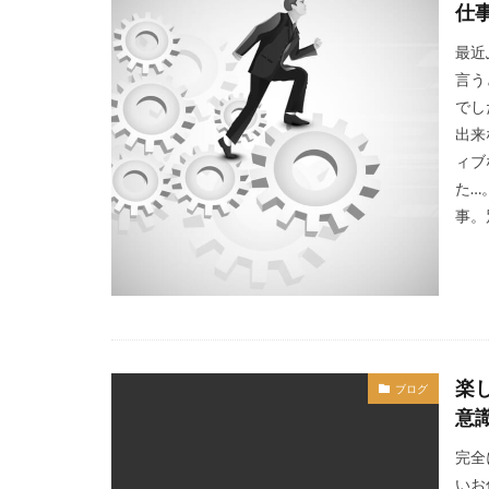
仕
最近
言う
でし
出来
ィブ
た…
事。
楽
ブログ
意
完全
いお