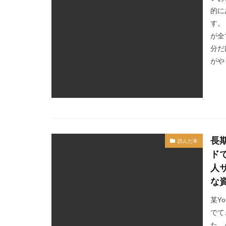
的に
す。
が全
分だ
がや
長
読んだ本
ド
人
な
某Y
でて
た。