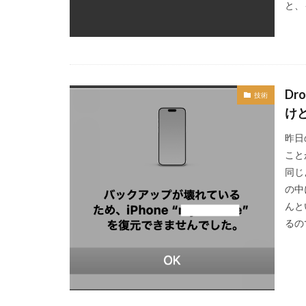
と、
D
技術
け
昨日
こと
同じ
の中
んと
るの