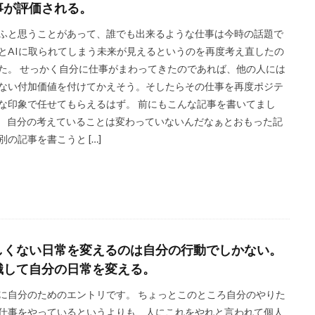
事が評価される。
ふと思うことがあって、誰でも出来るような仕事は今時の話題で
とAIに取られてしまう未来が見えるというのを再度考え直したの
た。 せっかく自分に仕事がまわってきたのであれば、他の人には
ない付加価値を付けてかえそう。そしたらその仕事を再度ポジテ
な印象で任せてもらえるはず。 前にもこんな記事を書いてまし
。 自分の考えていることは変わっていないんだなぁとおもった記
別の記事を書こうと […]
しくない日常を変えるのは自分の行動でしかない。
識して自分の日常を変える。
に自分のためのエントリです。 ちょっとこのところ自分のやりた
仕事をやっているというよりも、人にこれをやれと言われて個人