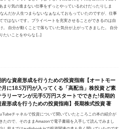
あまり気の進まない仕事をずっとやっているわけだったりしま
 なんだか人生つまらないなぁなんておもっていたのですが、仕事
てではないです。プライベートを充実させることができるのは自
け。 自分が動くことで落ちていた気分が上がってきました。 自分
りたいことをやらな […]
期的な資産形成を行うための投資指南【オートモー
で月に18.5万円が入ってくる「高配当」株投資 ど素
サラリーマンが元手5万円スタートでできた!長期的
資産形成を行うための投資指南】長期株式投資 著
ouTubeチャネルで投資について聞いていたところこの本の紹介が
きたので、そのままAmazonで電子書籍を入手して読んでみまし
少し前まではaudiobook.jpで投資関連の本も良く聞いていたのです