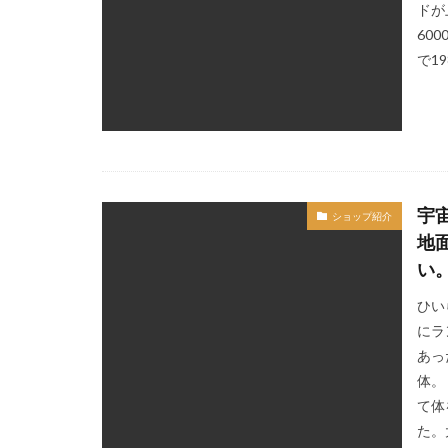
ドが
60
で1
宇
ショップ紹介
地
い
ひい
にラ
あっ
体。
て体
た。