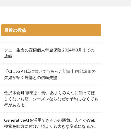
最近の投稿
ソニー生命の変額個人年金保険 2024年3月までの
成績
【ChatGPT氏に書いてもらった記事】内部調整の
欠如が招く外部との信頼失墜
金沢木倉町 割烹まつ野。あまりみんなに知ってほ
しくないお店。シーズンならなぜか予約しなくても
蟹があるよ。
GenerativeAIを活用できるかの勝負。人々がWeb
検索を味方に付けた頃よりも大きな変革になるか。