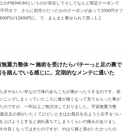
上のPREMIUMというのが存在してそしてなんと限定クーポンで
00千円オフ、さらに初売りだったかのクーポンがあって1000円オフ
9800円が12800円に。で、まんまと乗せられて買っ […]
宙無重力整体 〜 施術を受けたらバチーっと足の裏で
面を踏んでいる感じに。定期的なメンテに通いた
。
らぎやもいい年なので体のあちこちが痛かったりするのです。前
ンニングしまくっていたころに膝が痛くなって見てもらった事が
たのですが、一年以上ご無沙汰しておりました。宇宙無重力整
 最近左の肩がいたくてひどいときはお風呂を出ようと左手をつい
を上げようとすると崩れ落ちてしまうくらいの痛みがありまし
大分良くなってはきたのですが、やはり膝と肩がいたかったの