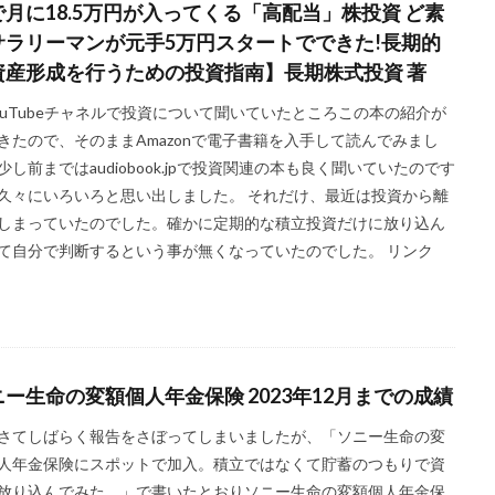
で月に18.5万円が入ってくる「高配当」株投資 ど素
サラリーマンが元手5万円スタートでできた!長期的
資産形成を行うための投資指南】長期株式投資 著
ouTubeチャネルで投資について聞いていたところこの本の紹介が
きたので、そのままAmazonで電子書籍を入手して読んでみまし
少し前まではaudiobook.jpで投資関連の本も良く聞いていたのです
久々にいろいろと思い出しました。 それだけ、最近は投資から離
しまっていたのでした。確かに定期的な積立投資だけに放り込ん
て自分で判断するという事が無くなっていたのでした。 リンク
ニー生命の変額個人年金保険 2023年12月までの成績
さてしばらく報告をさぼってしまいましたが、「ソニー生命の変
人年金保険にスポットで加入。積立ではなくて貯蓄のつもりで資
放り込んでみた。」で書いたとおりソニー生命の変額個人年金保