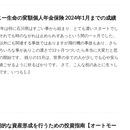
ニー生命の変額個人年金保険 2024年1月までの成績
24年は特に石川県はすごい事から始まり、とても濃いスタートでし
それでも時のながれは止められずあっという間の一ヶ月でした。
以外にも関連する事故ではありますが飛行機の事故もあり、さら
ろいろな事がありこの濃さで12ヶ月つづいたら本当に大変だと思
の開始です。 残りの11月は、世界の全ての人が少しでも心や安ら
過ごせるように祈るばかりです。 さて、こんな枕のあとに生々し
です。いつも […]
期的な資産形成を行うための投資指南【オートモー