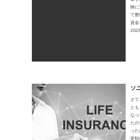
険に
て整
資金
202
ソ
さて
とも
なっ
たの
った
変額