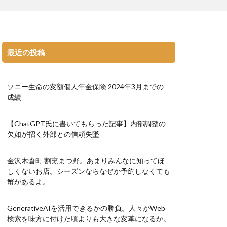
最近の投稿
ソニー生命の変額個人年金保険 2024年3月までの
成績
【ChatGPT氏に書いてもらった記事】内部調整の
欠如が招く外部との信頼失墜
金沢木倉町 割烹まつ野。あまりみんなに知ってほ
しくないお店。シーズンならなぜか予約しなくても
蟹があるよ。
GenerativeAIを活用できるかの勝負。人々がWeb
検索を味方に付けた頃よりも大きな変革になるか。