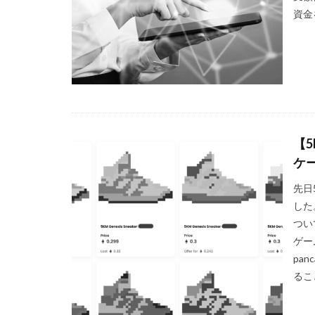
資金
【
ケ
先日
した
つい
ゲー
pa
るこ