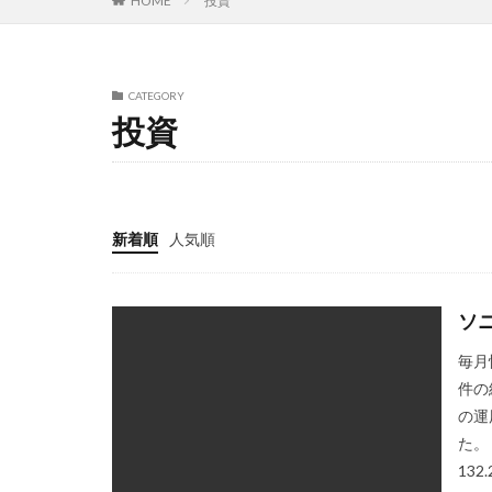
HOME
投資
CATEGORY
投資
新着順
人気順
ソ
毎月
件の
の運用
た。
13