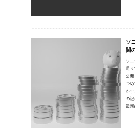
ソ
間
ソニ
通り
公開
つめ
かす
の記
最新