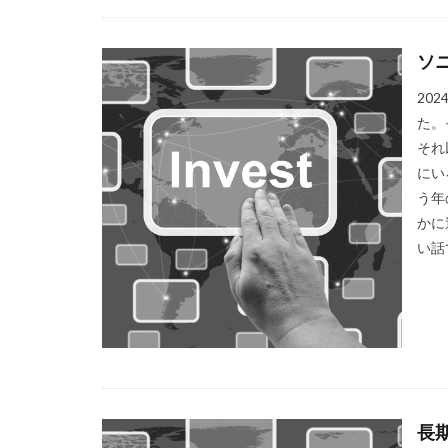
ソ
20
た。
それ
にい
う年
かに
い話
長