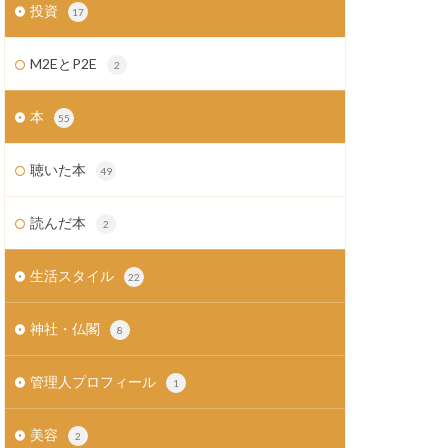
投資
17
M2EとP2E
2
本
55
聴いた本
49
読んだ本
2
生活スタイル
22
神社・仏閣
8
管理人プロフィール
1
美容
2