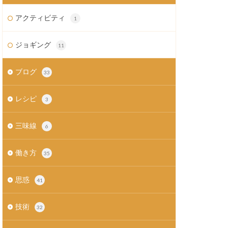
アクティビティ
1
ジョギング
11
ブログ
33
レシピ
3
三味線
6
働き方
35
思惑
41
技術
32