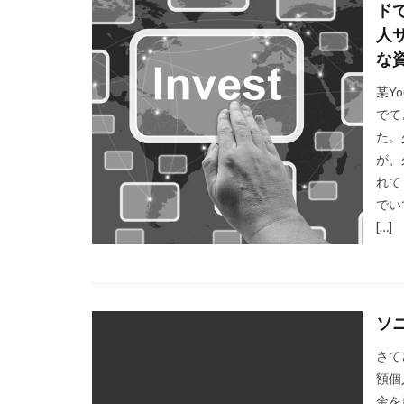
ド
人
な
某Y
でて
た。
が、
れて
でい
[…]
ソ
さて
額個
金を