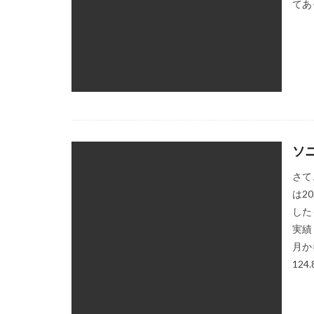
てあ
ソ
さて
は2
した
実績 
月か
124