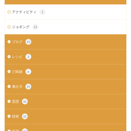
アクティビティ
1
ジョギング
11
ブログ
33
レシピ
3
三味線
6
働き方
35
思惑
41
技術
32