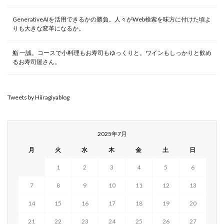
GenerativeAIを活用できるかの勝負。人々がWeb検索を味方に付けた頃よ
りも大きな変革になるか。
鮨 一誠。コースで小料理もお寿司もゆっくりと。ワインもしっかりと飲め
るお寿司屋さん。
Tweets by Hiiragiyablog
2025年7月
月
火
水
木
金
土
日
1
2
3
4
5
6
7
8
9
10
11
12
13
14
15
16
17
18
19
20
21
22
23
24
25
26
27