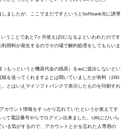
ましたが、ここでまだですというとSoftbank光に誘導
ということであと7ヶ月使えば0になるよといわれたのです
の利用料が発生するのでその場で解約処理をしてもらいま
細（もっというと機器代金の残高）をauに提出しないとい
紙を送ってくれますよとは聞いていましたが有料（200
た。とはいえマイソフトバンクで表示したものを印刷すれ
バンクのアカウント情報をすっかり忘れていたというか覚えてす
らって電話番号やらでログイン出来ました。URLにひいら
ている気がするので、アカウントとかを忘れた人専用の