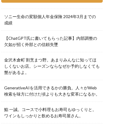
ソニー生命の変額個人年金保険 2024年3月までの
成績
【ChatGPT氏に書いてもらった記事】内部調整の
欠如が招く外部との信頼失墜
金沢木倉町 割烹まつ野。あまりみんなに知ってほ
しくないお店。シーズンならなぜか予約しなくても
蟹があるよ。
GenerativeAIを活用できるかの勝負。人々がWeb
検索を味方に付けた頃よりも大きな変革になるか。
鮨 一誠。コースで小料理もお寿司もゆっくりと。
ワインもしっかりと飲めるお寿司屋さん。