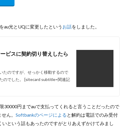
マホをau光とUQに変更したという
お話
をしました。
サービスに契約切り替えしたら
いたのですが、せっかく移動するので
 [sitecard subtitle=関連記
も上限30000円までauで支払ってくれると言うことだったので
ません。
Softbankのページによる
と解約は電話でのみ受付
くいという話もあったのですがとりあえずかけてみまし