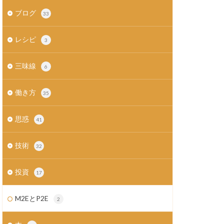
ブログ
33
レシピ
3
三味線
6
働き方
35
思惑
41
技術
32
投資
17
M2EとP2E
2