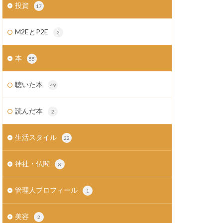
投資
17
M2EとP2E
2
本
55
聴いた本
49
読んだ本
2
生活スタイル
22
神社・仏閣
8
管理人プロフィール
1
美容
2