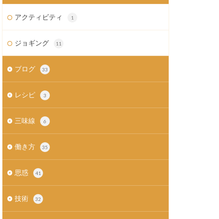
アクティビティ
1
ジョギング
11
ブログ
33
レシピ
3
三味線
6
働き方
35
思惑
41
技術
32