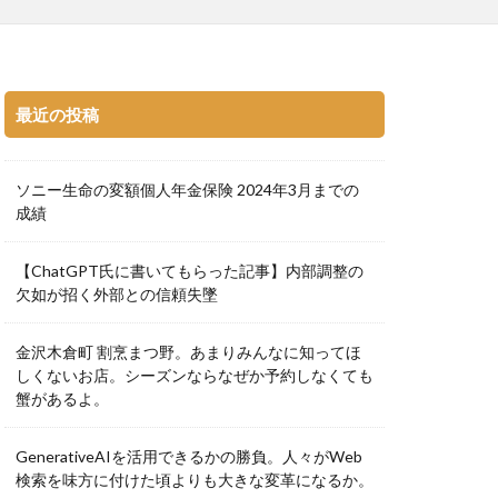
最近の投稿
ソニー生命の変額個人年金保険 2024年3月までの
成績
【ChatGPT氏に書いてもらった記事】内部調整の
欠如が招く外部との信頼失墜
金沢木倉町 割烹まつ野。あまりみんなに知ってほ
しくないお店。シーズンならなぜか予約しなくても
蟹があるよ。
GenerativeAIを活用できるかの勝負。人々がWeb
検索を味方に付けた頃よりも大きな変革になるか。