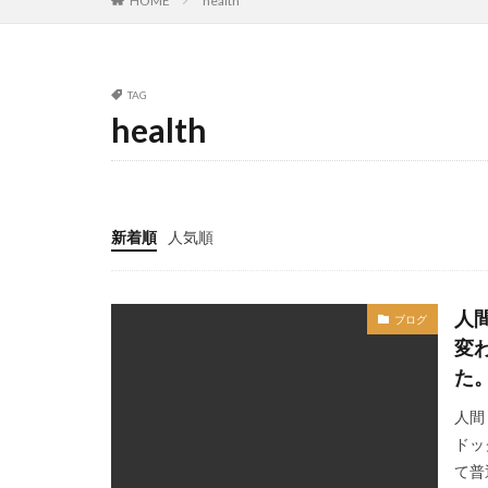
HOME
health
TAG
health
新着順
人気順
人
ブログ
変
た
人間
ドッ
て普