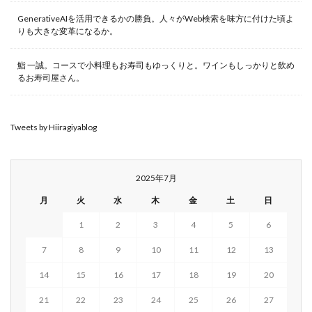
GenerativeAIを活用できるかの勝負。人々がWeb検索を味方に付けた頃よ
りも大きな変革になるか。
鮨 一誠。コースで小料理もお寿司もゆっくりと。ワインもしっかりと飲め
るお寿司屋さん。
Tweets by Hiiragiyablog
2025年7月
月
火
水
木
金
土
日
1
2
3
4
5
6
7
8
9
10
11
12
13
14
15
16
17
18
19
20
21
22
23
24
25
26
27