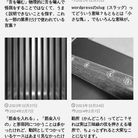
2021年12月31日
「舌を噛む」物理的に舌を噛んで
wordpressのslug（スラッグ）っ
怪我をすることではなくて、うま
てどういう意味？もともとは「小
く説明できないことを指す、これ
さな塊」。でもいろんな意味が。
も一部の業界だけで使われている
言葉？
2021年12月27日
2021年12月24日
2024年2月7日
2024年2月7日
「筋金を入れる」。「筋金入り
勘所（かんどころ）ってどこ？そ
の」と形容詞につかうことは多か
れは実は三味線の弦を押さえる場
ったけれど、動詞としてつかって
所で、ちょっとずれると大変なこ
いるケースはあまり見なかったけ
とになります。