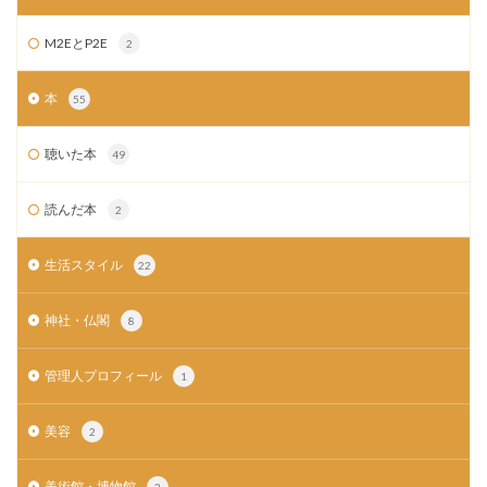
M2EとP2E
2
本
55
聴いた本
49
読んだ本
2
生活スタイル
22
神社・仏閣
8
管理人プロフィール
1
美容
2
美術館・博物館
2