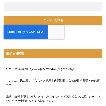
最近の投稿
ソニー生命の変額個人年金保険 2024年3月までの成績
【ChatGPT氏に書いてもらった記事】内部調整の欠如が招く外部との信頼
失墜
金沢木倉町 割烹まつ野。あまりみんなに知ってほしくないお店。シーズン
ならなぜか予約しなくても蟹があるよ。