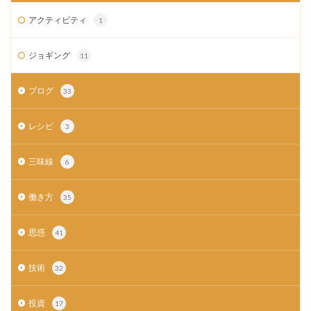
アクティビティ
1
ジョギング
11
ブログ
33
レシピ
3
三味線
6
働き方
35
思惑
41
技術
32
投資
17