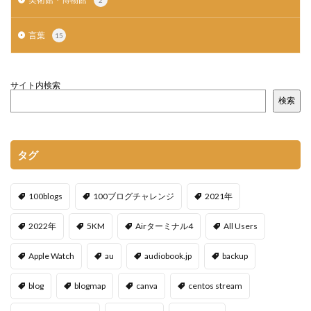
言葉
15
サイト内検索
検索
タグ
100blogs
100ブログチャレンジ
2021年
2022年
5KM
Airターミナル4
All Users
Apple Watch
au
audiobook.jp
backup
blog
blogmap
canva
centos stream