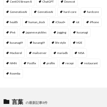
CentOS Stream 8
ChatGPT
Dovecot
GenerativeAI
GenrativeAI
hard-core
hardcore
health
human_dock
iCloud+
iot
iPhone
IPv6
japanese pickles
jogging
kusanagi
kusanagi9
kusangi9
life style
M2E
Mackerel
mailserver
mariadb
NISA
NMN
Postfix
profile
recepi
restaurant
Roomba
言葉
の最新記事8件