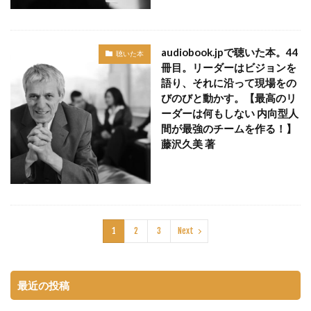
audiobook.jpで聴いた本。44
聴いた本
冊目。リーダーはビジョンを
語り、それに沿って現場をの
びのびと動かす。【最高のリ
ーダーは何もしない 内向型人
間が最強のチームを作る！】
藤沢久美 著
1
2
3
Next
最近の投稿