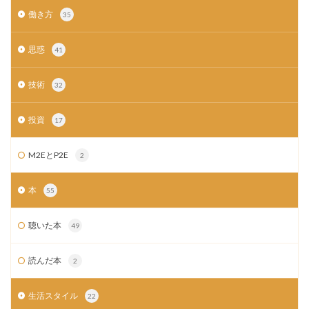
働き方
35
思惑
41
技術
32
投資
17
M2EとP2E
2
本
55
聴いた本
49
読んだ本
2
生活スタイル
22