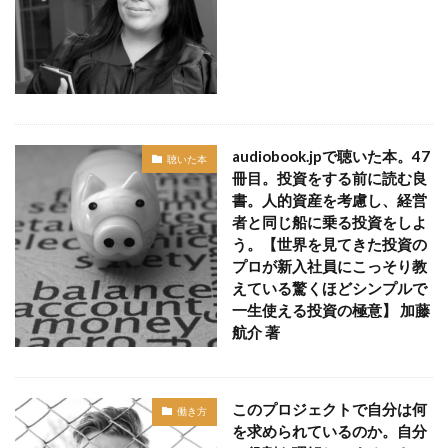
audiobook.jpで聴いた本。47
聴いた本
冊目。投資をする前に読む良
書。人的資産を考慮し、経営
者と同じ船に乗る投資をしよ
う。【世界を見てきた投資の
プロが新入社員にこっそり教
えている驚くほどシンプルで
一生使える投資の極意】 加藤
航介 著
このプロジェクトで自分は何
働き方
を求められているのか。自分