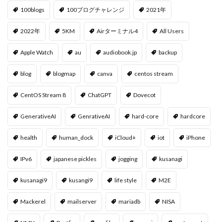
100blogs
100ブログチャレンジ
2021年
2022年
5KM
Airターミナル4
All Users
Apple Watch
au
audiobook.jp
backup
blog
blogmap
canva
centos stream
CentOS Stream 8
ChatGPT
Dovecot
GenerativeAI
GenrativeAI
hard-core
hardcore
health
human_dock
iCloud+
iot
iPhone
IPv6
japanese pickles
jogging
kusanagi
kusanagi9
kusangi9
life style
M2E
Mackerel
mailserver
mariadb
NISA