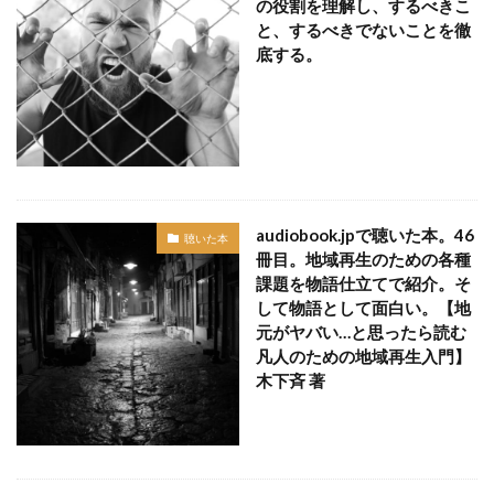
の役割を理解し、するべきこ
と、するべきでないことを徹
底する。
audiobook.jpで聴いた本。46
聴いた本
冊目。地域再生のための各種
課題を物語仕立てで紹介。そ
して物語として面白い。【地
元がヤバい…と思ったら読む
凡人のための地域再生入門】
木下斉 著