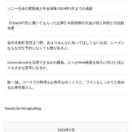
ソニー生命の変額個人年金保険 2024年3月までの成績
【ChatGPT氏に書いてもらった記事】内部調整の欠如が招く外部との信頼
失墜
金沢木倉町 割烹まつ野。あまりみんなに知ってほしくないお店。シーズン
ならなぜか予約しなくても蟹があるよ。
GenerativeAIを活用できるかの勝負。人々がWeb検索を味方に付けた頃よ
りも大きな変革になるか。
鮨 一誠。コースで小料理もお寿司もゆっくりと。ワインもしっかりと飲め
るお寿司屋さん。
Tweets by Hiiragiyablog
2022年2月