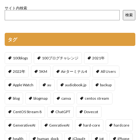
サイト内検索
検索
タグ
100blogs
100ブログチャレンジ
2021年
2022年
5KM
Airターミナル4
All Users
Apple Watch
au
audiobook.jp
backup
blog
blogmap
canva
centos stream
CentOS Stream 8
ChatGPT
Dovecot
GenerativeAI
GenrativeAI
hard-core
hardcore
health
human_dock
iCloud+
iot
iPhone