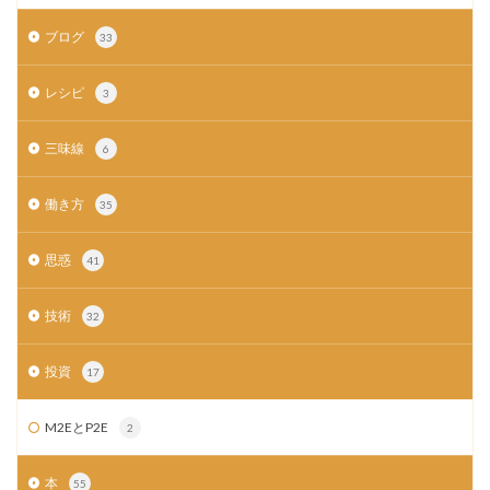
ブログ
33
レシピ
3
三味線
6
働き方
35
思惑
41
技術
32
投資
17
M2EとP2E
2
本
55