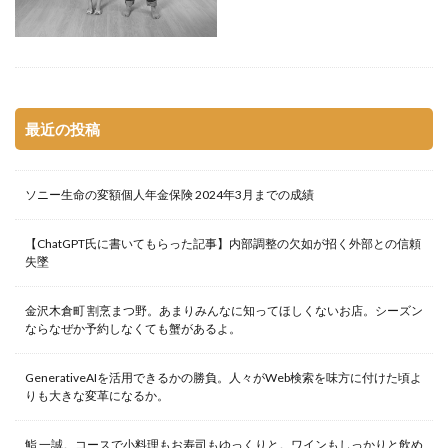
最近の投稿
ソニー生命の変額個人年金保険 2024年3月までの成績
【ChatGPT氏に書いてもらった記事】内部調整の欠如が招く外部との信頼
失墜
金沢木倉町 割烹まつ野。あまりみんなに知ってほしくないお店。シーズン
ならなぜか予約しなくても蟹があるよ。
GenerativeAIを活用できるかの勝負。人々がWeb検索を味方に付けた頃よ
りも大きな変革になるか。
鮨 一誠。コースで小料理もお寿司もゆっくりと。ワインもしっかりと飲め