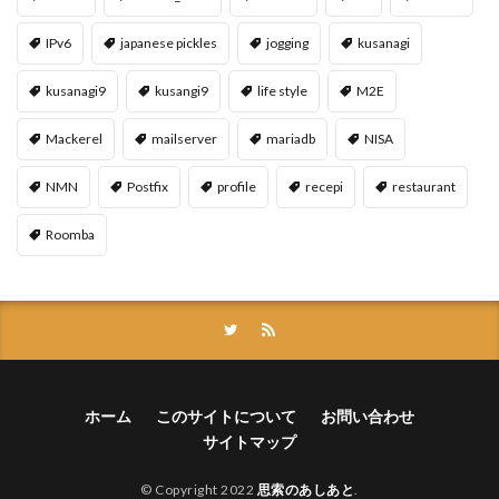
IPv6
japanese pickles
jogging
kusanagi
kusanagi9
kusangi9
life style
M2E
Mackerel
mailserver
mariadb
NISA
NMN
Postfix
profile
recepi
restaurant
Roomba
ホーム
このサイトについて
お問い合わせ
サイトマップ
© Copyright 2022
思索のあしあと
.