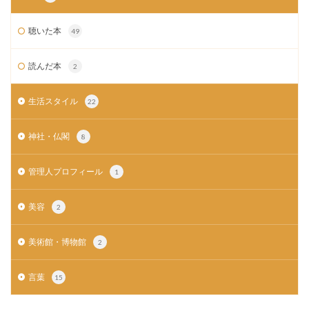
聴いた本
49
読んだ本
2
生活スタイル
22
神社・仏閣
8
管理人プロフィール
1
美容
2
美術館・博物館
2
言葉
15