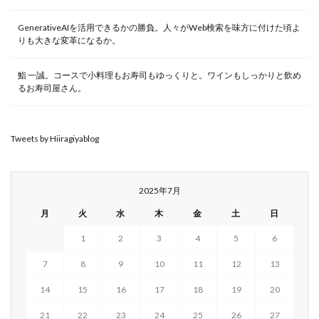
GenerativeAIを活用できるかの勝負。人々がWeb検索を味方に付けた頃よ
りも大きな変革になるか。
鮨 一誠。コースで小料理もお寿司もゆっくりと。ワインもしっかりと飲め
るお寿司屋さん。
Tweets by Hiiragiyablog
2025年7月
月
火
水
木
金
土
日
1
2
3
4
5
6
7
8
9
10
11
12
13
14
15
16
17
18
19
20
21
22
23
24
25
26
27