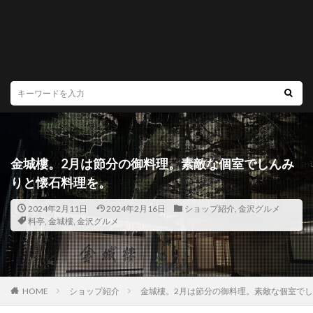
金城樓。2月は節分の御料理。素敵な個室でしんみ
りと懐石料理を。
2024年2月11日
2024年2月16日
ショップ紹介
,
金沢グルメ
料亭
,
金城樓
,
金沢グルメ
HOME
ショップ紹介
金城樓。2月は節分の御料理。素敵な個室で