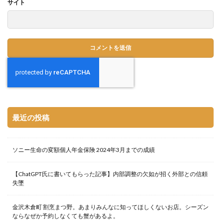
サイト
最近の投稿
ソニー生命の変額個人年金保険 2024年3月までの成績
【ChatGPT氏に書いてもらった記事】内部調整の欠如が招く外部との信頼
失墜
金沢木倉町 割烹まつ野。あまりみんなに知ってほしくないお店。シーズン
ならなぜか予約しなくても蟹があるよ。