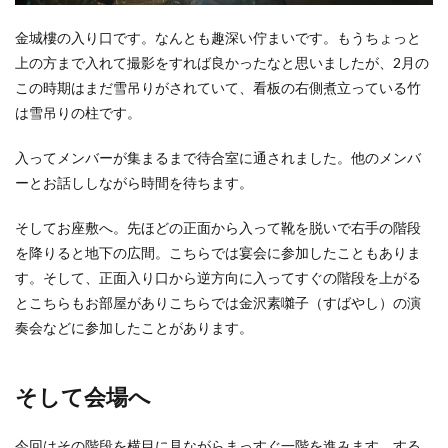
金城樓の入り口です。なんとも趣深い佇まいです。もうちょっと
上の方まで入れて撮影をすれば良かったなと思いましたが、2月の
この時期はまだ雪吊りがされていて、看板の右側煮立っている竹
は雪吊りの柱です。
入ってメンバーが集まるまで待合室に通されました。他のメンバ
ーとお話ししながら時間を待ちます。
そしてお座敷へ。先ほどの正面から入って靴を脱いで右手の階段
を降りると地下の広間。こちらでは宴会に参加したこともありま
す。そして、正面入り口から逆方向に入ってすぐの階段を上がる
とこちらもお部屋がありこちらでは金沢素囃子（すばやし）の演
奏会などに参加したことがあります。
そして会場へ
今回はその階段を横目に見ながらまっすぐ一階を進みます。する