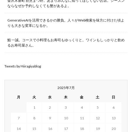
金沢木倉町 割烹まつ野。あまりみんなに知ってほしくないお店。シーズン
ならなぜか予約しなくても蟹があるよ。
GenerativeAIを活用できるかの勝負。人々がWeb検索を味方に付けた頃よ
りも大きな変革になるか。
鮨 一誠。コースで小料理もお寿司もゆっくりと。ワインもしっかりと飲め
るお寿司屋さん。
Tweets by Hiiragiyablog
2025年7月
月
火
水
木
金
土
日
1
2
3
4
5
6
7
8
9
10
11
12
13
14
15
16
17
18
19
20