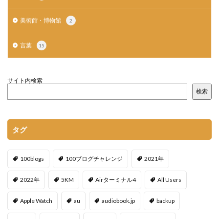
美術館・博物館
2
言葉
15
サイト内検索
検索
タグ
100blogs
100ブログチャレンジ
2021年
2022年
5KM
Airターミナル4
All Users
Apple Watch
au
audiobook.jp
backup