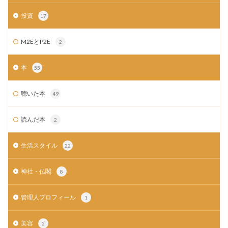
投資
17
M2EとP2E
2
本
55
聴いた本
49
読んだ本
2
生活スタイル
22
神社・仏閣
8
管理人プロフィール
1
美容
2