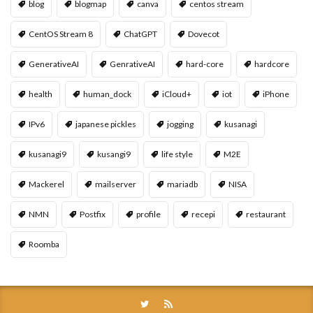
blog
blogmap
canva
centos stream
CentOS Stream 8
ChatGPT
Dovecot
GenerativeAI
GenrativeAI
hard-core
hardcore
health
human_dock
iCloud+
iot
iPhone
IPv6
japanese pickles
jogging
kusanagi
kusanagi9
kusangi9
life style
M2E
Mackerel
mailserver
mariadb
NISA
NMN
Postfix
profile
recepi
restaurant
Roomba