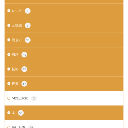
レシピ
3
三味線
6
働き方
35
思惑
41
技術
32
投資
17
M2EとP2E
2
本
55
聴いた本
49