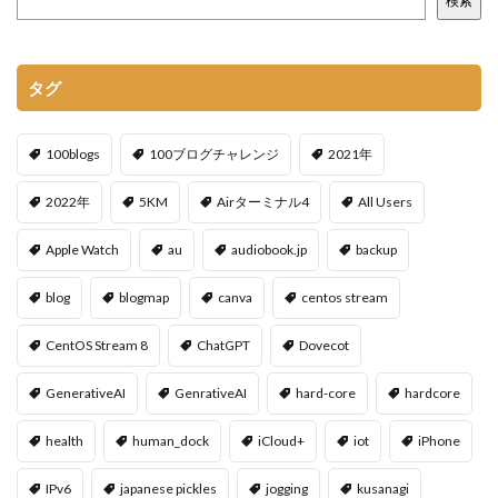
検索
タグ
100blogs
100ブログチャレンジ
2021年
2022年
5KM
Airターミナル4
All Users
Apple Watch
au
audiobook.jp
backup
blog
blogmap
canva
centos stream
CentOS Stream 8
ChatGPT
Dovecot
GenerativeAI
GenrativeAI
hard-core
hardcore
health
human_dock
iCloud+
iot
iPhone
IPv6
japanese pickles
jogging
kusanagi