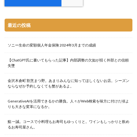
最近の投稿
ソニー生命の変額個人年金保険 2024年3月までの成績
【ChatGPT氏に書いてもらった記事】内部調整の欠如が招く外部との信頼
失墜
金沢木倉町 割烹まつ野。あまりみんなに知ってほしくないお店。シーズン
ならなぜか予約しなくても蟹があるよ。
GenerativeAIを活用できるかの勝負。人々がWeb検索を味方に付けた頃よ
りも大きな変革になるか。
鮨 一誠。コースで小料理もお寿司もゆっくりと。ワインもしっかりと飲め
るお寿司屋さん。