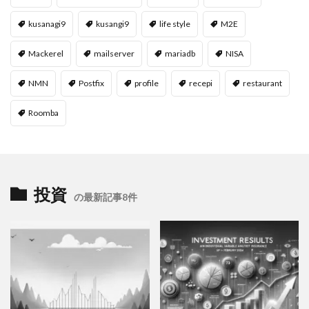
kusanagi9
kusangi9
life style
M2E
Mackerel
mailserver
mariadb
NISA
NMN
Postfix
profile
recepi
restaurant
Roomba
投資
の最新記事8件