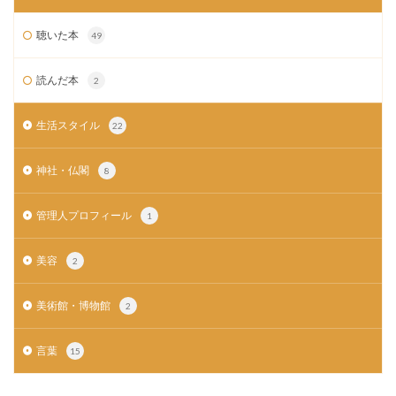
聴いた本
49
読んだ本
2
生活スタイル
22
神社・仏閣
8
管理人プロフィール
1
美容
2
美術館・博物館
2
言葉
15