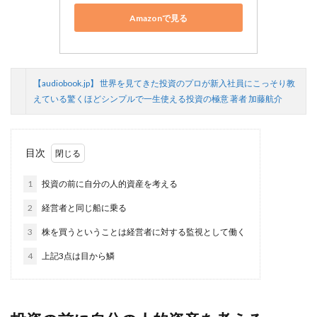
Amazonで見る
【audiobook.jp】 世界を見てきた投資のプロが新入社員にこっそり教
えている驚くほどシンプルで一生使える投資の極意 著者 加藤航介
目次
1
投資の前に自分の人的資産を考える
2
経営者と同じ船に乗る
3
株を買うということは経営者に対する監視として働く
4
上記3点は目から鱗