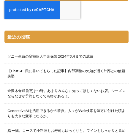
最近の投稿
ソニー生命の変額個人年金保険 2024年3月までの成績
【ChatGPT氏に書いてもらった記事】内部調整の欠如が招く外部との信頼
失墜
金沢木倉町 割烹まつ野。あまりみんなに知ってほしくないお店。シーズン
ならなぜか予約しなくても蟹があるよ。
GenerativeAIを活用できるかの勝負。人々がWeb検索を味方に付けた頃よ
りも大きな変革になるか。
鮨 一誠。コースで小料理もお寿司もゆっくりと。ワインもしっかりと飲め