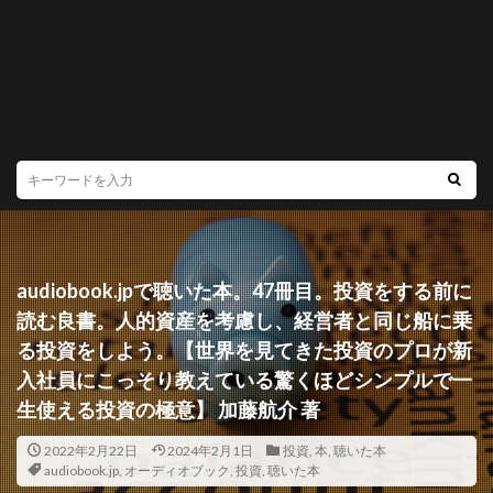
audiobook.jpで聴いた本。47冊目。投資をする前に
読む良書。人的資産を考慮し、経営者と同じ船に乗
る投資をしよう。【世界を見てきた投資のプロが新
入社員にこっそり教えている驚くほどシンプルで一
生使える投資の極意】 加藤航介 著
2022年2月22日
2024年2月1日
投資
,
本
,
聴いた本
audiobook.jp
,
オーディオブック
,
投資
,
聴いた本