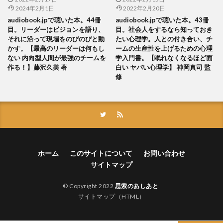
2024年2月1日
2022年2月20日
audiobook.jpで聴いた本。44冊
audiobook.jpで聴いた本。43冊
目。リーダーはビジョンを語り、
目。社会人をするなら知っておき
それに沿って現場をのびのびと動
たい心理学。人との付き合い、チ
かす。【最高のリーダーは何もし
ームの生産性を上げるための心理
ない 内向型人間が最強のチームを
学入門書。【眠れなくなるほど面
作る！】藤沢久美 著
白い ヤバい心理学】 神岡真司 監
修
ホーム
このサイトについて
お問い合わせ
サイトマップ
© Copyright 2022
思索のあしあと
.
サイトマップ（HTML）