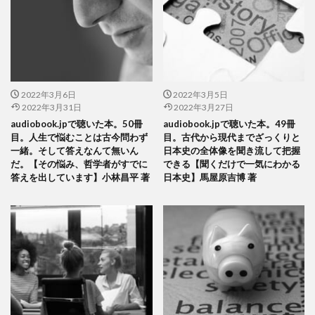
2022年3月6日
2022年3月5日
2022年3月31日
2022年3月27日
audiobook.jpで聴いた本。50冊
audiobook.jpで聴いた本。49冊
目。人生で悩むことは古今問わず
目。古代から現代までざっくりと
一緒。そして答えなんて無いん
日本史の全体像を聞き流して把握
だ。【その悩み、哲学者がすでに
できる【聞くだけで一気にわかる
答えを出しています】小林昌平 著
日本史】馬屋原吉博 著