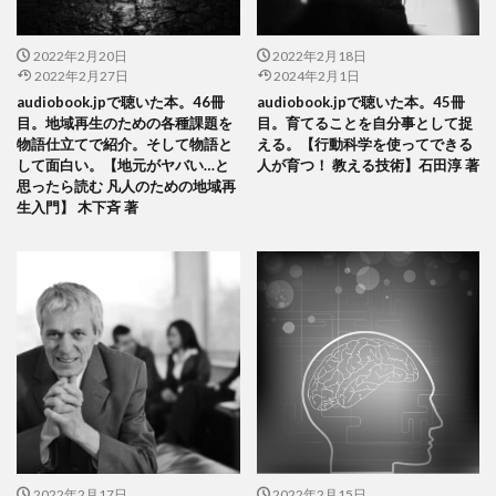
2022年2月20日
2022年2月18日
2022年2月27日
2024年2月1日
audiobook.jpで聴いた本。46冊
audiobook.jpで聴いた本。45冊
目。地域再生のための各種課題を
目。育てることを自分事として捉
物語仕立てで紹介。そして物語と
える。【行動科学を使ってできる
して面白い。【地元がヤバい…と
人が育つ！ 教える技術】石田淳 著
思ったら読む 凡人のための地域再
生入門】 木下斉 著
2022年2月17日
2022年2月15日