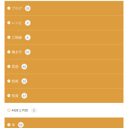
ブログ
33
レシピ
3
三味線
6
働き方
35
思惑
41
技術
32
投資
17
M2EとP2E
2
本
55