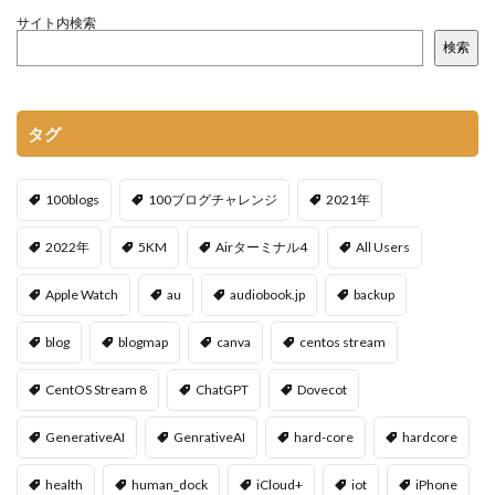
サイト内検索
検索
タグ
100blogs
100ブログチャレンジ
2021年
2022年
5KM
Airターミナル4
All Users
Apple Watch
au
audiobook.jp
backup
blog
blogmap
canva
centos stream
CentOS Stream 8
ChatGPT
Dovecot
GenerativeAI
GenrativeAI
hard-core
hardcore
health
human_dock
iCloud+
iot
iPhone