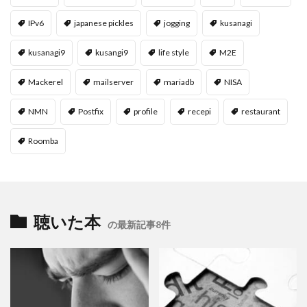
IPv6
japanese pickles
jogging
kusanagi
kusanagi9
kusangi9
life style
M2E
Mackerel
mailserver
mariadb
NISA
NMN
Postfix
profile
recepi
restaurant
Roomba
聴いた本
の最新記事8件