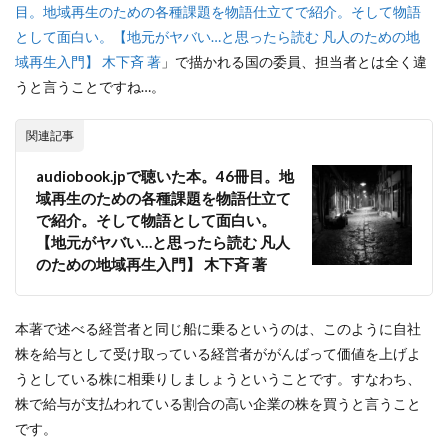
目。地域再生のための各種課題を物語仕立てで紹介。そして物語
として面白い。【地元がヤバい…と思ったら読む 凡人のための地
域再生入門】 木下斉 著
」で描かれる国の委員、担当者とは全く違
うと言うことですね…。
関連記事
audiobook.jpで聴いた本。46冊目。地
域再生のための各種課題を物語仕立て
で紹介。そして物語として面白い。
【地元がヤバい…と思ったら読む 凡人
のための地域再生入門】 木下斉 著
本著で述べる経営者と同じ船に乗るというのは、このように自社
株を給与として受け取っている経営者ががんばって価値を上げよ
うとしている株に相乗りしましょうということです。すなわち、
株で給与が支払われている割合の高い企業の株を買うと言うこと
です。