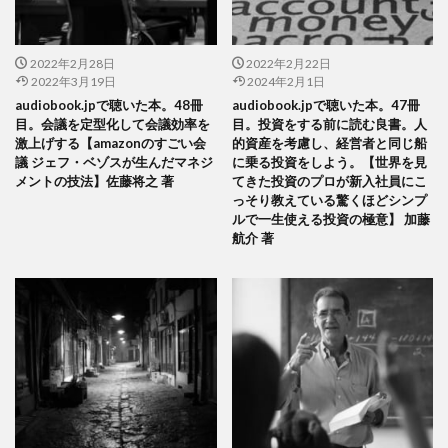
2022年2月28日
2022年2月22日
2022年3月19日
2024年2月1日
audiobook.jpで聴いた本。48冊
audiobook.jpで聴いた本。47冊
目。会議を定型化して会議効率を
目。投資をする前に読む良書。人
激上げする【amazonのすごい会
的資産を考慮し、経営者と同じ船
議 ジェフ・ベゾスが生んだマネジ
に乗る投資をしよう。【世界を見
メントの技法】佐藤将之 著
てきた投資のプロが新入社員にこ
っそり教えている驚くほどシンプ
ルで一生使える投資の極意】 加藤
航介 著