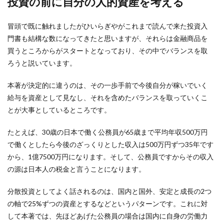
投資の前に自分の人的資産を考える
冒頭で既に触れましたがひいらぎやがこれまで読んで来た投資入
門書も結構な数になってきたと思いますが、それらは金融商品を
買うところからがスタートとなっており、その中でバランスを取
ろうと説いています。
本著が決定的に違うのは、その一歩手前で今後自分が稼いでいく
給与を資産として見なし、それを含めたバランスを取っていくこ
とが大事としているところです。
たとえば、30歳の日本で働く公務員が65歳まで平均年収500万円
で働くとしたら今後のざっくりとした収入は500万円ずつ35年です
から、1億7500万円になります。そして、公務員ですからその収入
の源は日本人の税金と言うことになります。
分散投資としてよく話されるのは、国内と国外、安定と成長の2つ
の軸で25%ずつの資産とするなどというパターンです。これに対
して本著では、先ほどあげた公務員の場合は国内に自身の労働力