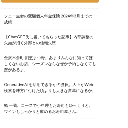
ソニー生命の変額個人年金保険 2024年3月までの
成績
【ChatGPT氏に書いてもらった記事】内部調整の
欠如が招く外部との信頼失墜
金沢木倉町 割烹まつ野。あまりみんなに知ってほ
しくないお店。シーズンならなぜか予約しなくても
蟹があるよ。
GenerativeAIを活用できるかの勝負。人々がWeb
検索を味方に付けた頃よりも大きな変革になるか。
鮨 一誠。コースで小料理もお寿司もゆっくりと。
ワインもしっかりと飲めるお寿司屋さん。