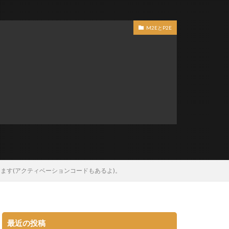
M2EとP2E
ます(アクティベーションコードもあるよ)。
最近の投稿