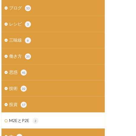
ブログ
33
レシピ
3
三味線
6
働き方
35
思惑
41
技術
32
投資
17
M2EとP2E
2