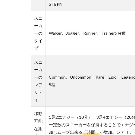
STEPN
スニ
ーカ
ーの
Walker、Jogger、Runner、Trainerの4種
タイ
プ
スニ
ーカ
ーの
Common、Uncommon、Rare、Epic、 Legen
レア
5種
リテ
ィ
移動
1足2エナジー（10分）、3足4エナジー（20
可能
一定数のスニーカーを保持することでエナジ
な距
加しムーブ出来る
「時間」
が増加。レアリテ