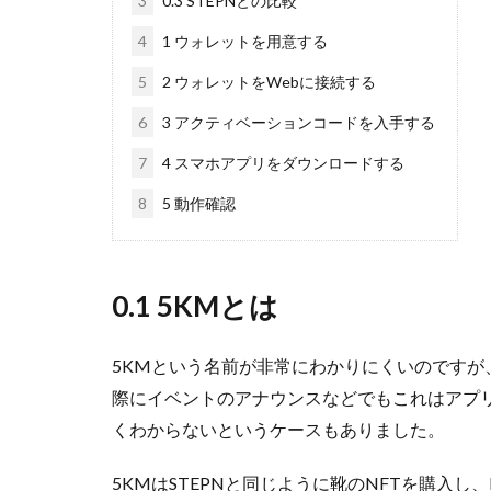
3
0.3 STEPNとの比較
4
1 ウォレットを用意する
5
2 ウォレットをWebに接続する
6
3 アクティベーションコードを入手する
7
4 スマホアプリをダウンロードする
8
5 動作確認
0.1 5KMとは
5KMという名前が非常にわかりにくいのですが
際にイベントのアナウンスなどでもこれはアプ
くわからないというケースもありました。
5KMはSTEPNと同じように靴のNFTを購入