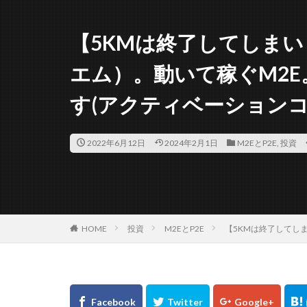
【5KMは終了してしまい
エム）。動いて稼ぐM2
す(アクティベーションコ
2022年6月12日
2024年2月1日
M2EとP2E
,
投資
HOME
投資
M2EとP2E
【5KMは終了してし