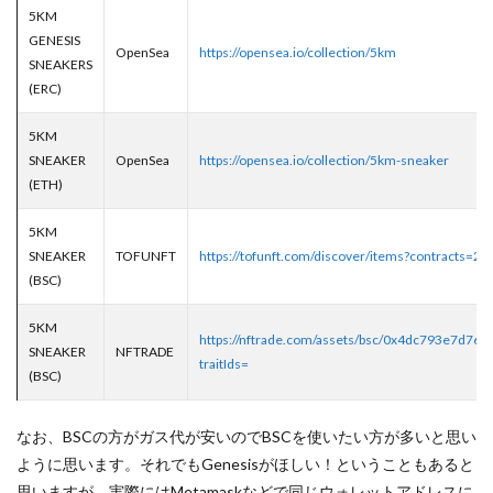
5KM
GENESIS
OpenSea
https://opensea.io/collection/5km
SNEAKERS
(ERC)
5KM
SNEAKER
OpenSea
https://opensea.io/collection/5km-sneaker
(ETH)
5KM
SNEAKER
TOFUNFT
https://tofunft.com/discover/items?contracts=26
(BSC)
5KM
https://nftrade.com/assets/bsc/0x4dc793e7d7
SNEAKER
NFTRADE
traitIds=
(BSC)
なお、BSCの方がガス代が安いのでBSCを使いたい方が多いと思い
ように思います。それでもGenesisがほしい！ということもあると
思いますが、実際にはMetamaskなどで
同じウォレットアドレスに