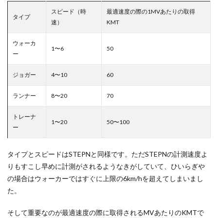
スピード（時
最適速度の際の1MVあたりの取得
タイプ
速）
KMT
ウォーカ
1〜6
50
ー
ジョガー
4〜10
60
ランナー
8〜20
70
トレーナ
1〜20
50〜100
ー
タイプとスピードはSTEPNと同様です。ただSTEPNの計測速度よ
りもすこし早めに計測がされるようなきがしていて、ひいらぎや
の場合はウォーカーではすぐに上限の6km/hを超えてしまいまし
た。
そして重要なのが最適速度の際に取得されるMVあたりのKMTで