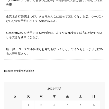
【ChatGPT氏に書いてもらった記事】内部調整の欠如が招く外部との信頼
失墜
金沢木倉町 割烹まつ野。あまりみんなに知ってほしくないお店。シーズン
ならなぜか予約しなくても蟹があるよ。
GenerativeAIを活用できるかの勝負。人々がWeb検索を味方に付けた頃よ
りも大きな変革になるか。
鮨 一誠。コースで小料理もお寿司もゆっくりと。ワインもしっかりと飲め
るお寿司屋さん。
Tweets by Hiiragiyablog
2025年7月
月
火
水
木
金
土
日
1
2
3
4
5
6