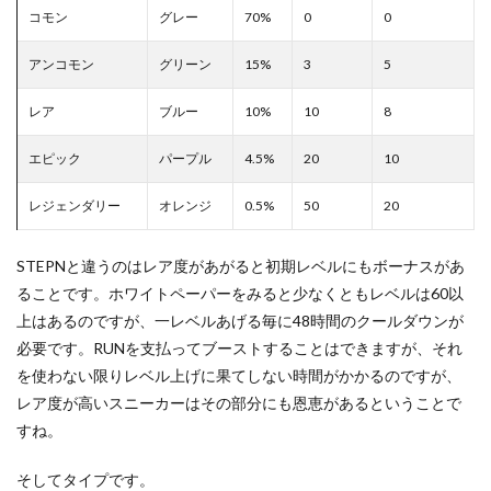
コモン
グレー
70%
0
0
アンコモン
グリーン
15%
3
5
レア
ブルー
10%
10
8
エピック
パープル
4.5%
20
10
レジェンダリー
オレンジ
0.5%
50
20
STEPNと違うのはレア度があがると初期レベルにもボーナスがあ
ることです。ホワイトペーパーをみると少なくともレベルは60以
上はあるのですが、一レベルあげる毎に48時間のクールダウンが
必要です。RUNを支払ってブーストすることはできますが、それ
を使わない限りレベル上げに果てしない時間がかかるのですが、
レア度が高いスニーカーはその部分にも恩恵があるということで
すね。
そしてタイプです。