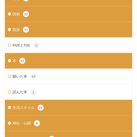
技術
32
投資
17
M2EとP2E
2
本
55
聴いた本
49
読んだ本
2
生活スタイル
22
神社・仏閣
8