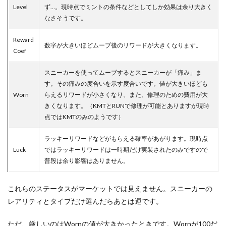
Level
ず…。現時点でミントの条件などとしてしか効果は余り大きく
なさそうです。
Reward
数字が大きいほどムーブ後のリワードが大きくなります。
Coef
スニーカーを使ってムーブするとスニーカーが「痛み」ま
す。その痛みの度合いを示す度合いです。値が大きいほども
Worn
らえるリワードが小さくなり、また、修理のための費用が大
きくなります。（KMTとRUNで修理が可能とありますが現時
点ではKMTのみのようです）
ラッキーリワードなどがもらえる確率があがります。現時点
Luck
ではラッキーリワードは一時期だけ実装されたのみですので
普段は余り影響はありません。
これらのステータスがマーケットでは見えません。スニーカーの
レアリティとタイプだけ選んだらあとは運です。
ただ、厳しいのはWornの値が大きかったときです。Wornが100だ