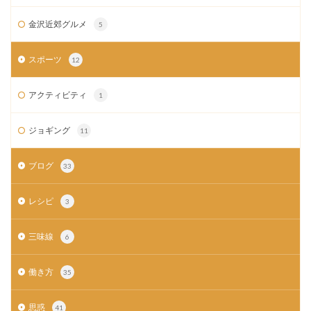
金沢近郊グルメ
5
スポーツ
12
アクティビティ
1
ジョギング
11
ブログ
33
レシピ
3
三味線
6
働き方
35
思惑
41