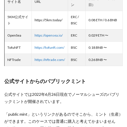
サイト名
URL
ン
日）
5KM公式サイ
ERC /
https://5km.today/
0.08 ETH / 0.6 BNB
ト
BSC
OpenSea
https://opensea.io/
ERC
0.029 ETH 〜
TofuNFT
https://tofunft.com/
BSC
0.18 BNB 〜
NFTrade
https://nftrade.com/
BSC
0.26 BNB 〜
公式サイトからのパブリックミント
公式サイトでは2022年6月26日現在でノーマルシューズのパブリ
ックミントが開催されています。
「public mint」というリンクがあるのでそこから、ミント（生産）
ができます。このケースでは普通に購入と考えてかまいません