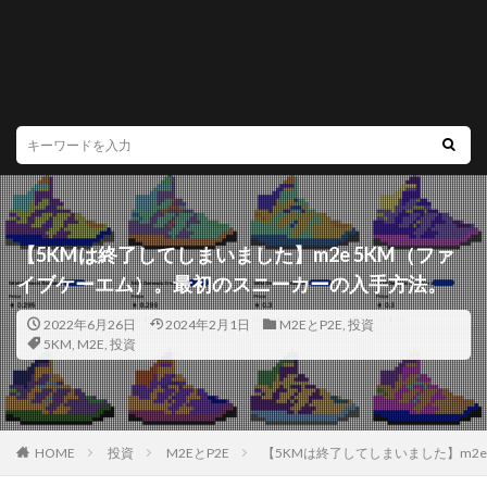
【5KMは終了してしまいました】m2e 5KM（ファ
イブケーエム）。最初のスニーカーの入手方法。
2022年6月26日
2024年2月1日
M2EとP2E
,
投資
5KM
,
M2E
,
投資
HOME
投資
M2EとP2E
【5KMは終了してしまいました】m2