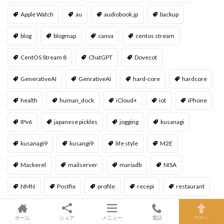
Apple Watch
au
audiobook.jp
backup
blog
blogmap
canva
centos stream
CentOS Stream 8
ChatGPT
Dovecot
GenerativeAI
GenrativeAI
hard-core
hardcore
health
human_dock
iCloud+
iot
iPhone
IPv6
japanese pickles
jogging
kusanagi
kusanagi9
kusangi9
life style
M2E
Mackerel
mailserver
mariadb
NISA
NMN
Postfix
profile
recepi
restaurant
Roomba
ホーム
シェア
メニュー
電話
TOPへ