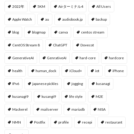
2022年
5KM
Airターミナル4
All Users
Apple Watch
au
audiobook.jp
backup
blog
blogmap
canva
centos stream
CentOS Stream 8
ChatGPT
Dovecot
GenerativeAI
GenrativeAI
hard-core
hardcore
health
human_dock
iCloud+
iot
iPhone
IPv6
japanese pickles
jogging
kusanagi
kusanagi9
kusangi9
life style
M2E
Mackerel
mailserver
mariadb
NISA
NMN
Postfix
profile
recepi
restaurant