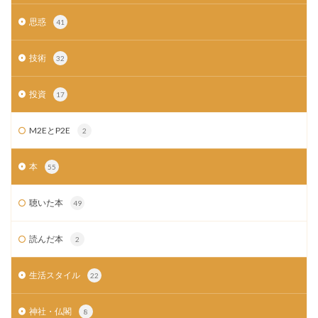
思惑
41
技術
32
投資
17
M2EとP2E
2
本
55
聴いた本
49
読んだ本
2
生活スタイル
22
神社・仏閣
8