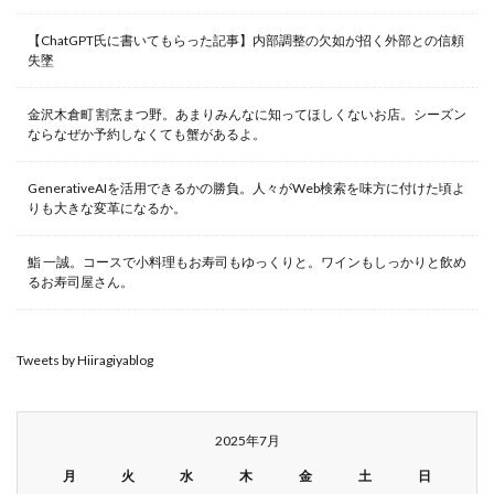
【ChatGPT氏に書いてもらった記事】内部調整の欠如が招く外部との信頼
失墜
金沢木倉町 割烹まつ野。あまりみんなに知ってほしくないお店。シーズン
ならなぜか予約しなくても蟹があるよ。
GenerativeAIを活用できるかの勝負。人々がWeb検索を味方に付けた頃よ
りも大きな変革になるか。
鮨 一誠。コースで小料理もお寿司もゆっくりと。ワインもしっかりと飲め
るお寿司屋さん。
Tweets by Hiiragiyablog
2025年7月
月
火
水
木
金
土
日