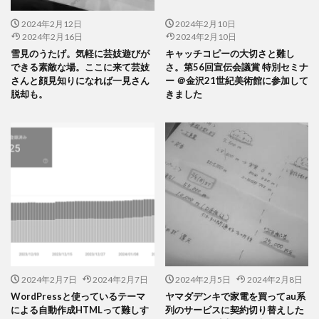
2024年2月12日
2024年2月10日
2024年2月16日
2024年2月10日
雪見のうたげ。気軽に芸妓遊びが
キャッチコピーの大切さと難し
できる素敵な場。ここに来て芸妓
さ。第56回宣伝会議賞 特別セミナ
さんと顔見知りになれば一見さん
ー ＠金沢21世紀美術館に参加して
脱却も。
きました
2024年2月7日
2024年2月7日
2024年2月5日
2024年2月8日
WordPressと使っているテーマ
ヤマダデンキで家電を買ってau系
による自動作成HTMLって難しす
列のサービスに契約切り替えした