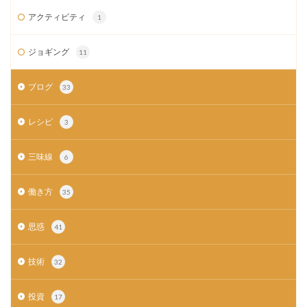
アクティビティ
1
ジョギング
11
ブログ
33
レシピ
3
三味線
6
働き方
35
思惑
41
技術
32
投資
17