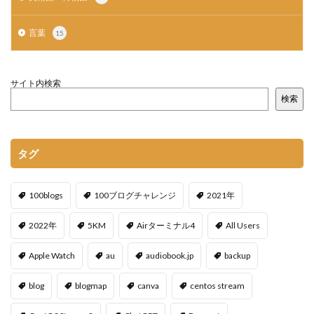
言葉
15
サイト内検索
検索
タグ
100blogs
100ブログチャレンジ
2021年
2022年
5KM
Airターミナル4
All Users
Apple Watch
au
audiobook.jp
backup
blog
blogmap
canva
centos stream