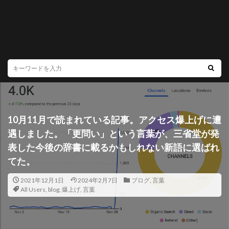
10月11月で読まれている記事。アクセス爆上げに遭
遇しました。「更問い」という言葉が、三省堂が発
表した今後の辞書に載るかもしれない新語に選ばれ
てた。
2021年12月1日
2024年2月7日
ブログ
,
言葉
All Users
,
blog
,
爆上げ
,
言葉