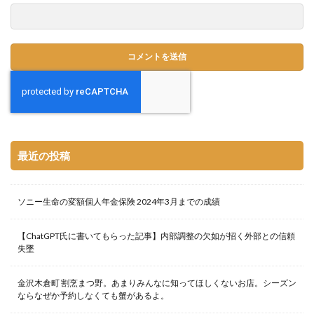
最近の投稿
ソニー生命の変額個人年金保険 2024年3月までの成績
【ChatGPT氏に書いてもらった記事】内部調整の欠如が招く外部との信頼
失墜
金沢木倉町 割烹まつ野。あまりみんなに知ってほしくないお店。シーズン
ならなぜか予約しなくても蟹があるよ。