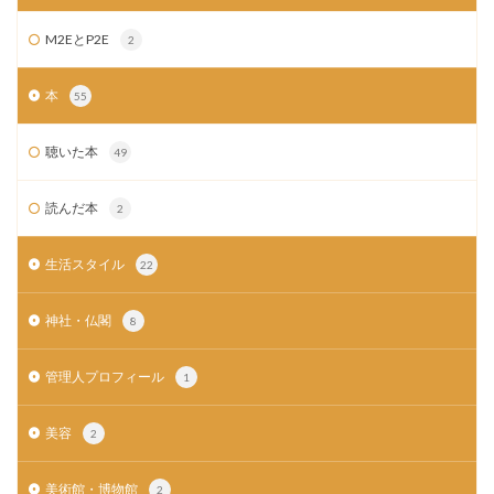
M2EとP2E
2
本
55
聴いた本
49
読んだ本
2
生活スタイル
22
神社・仏閣
8
管理人プロフィール
1
美容
2
美術館・博物館
2