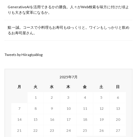
GenerativeAIを活用できるかの勝負。人々がWeb検索を味方に付けた頃よ
りも大きな変革になるか。
鮨 一誠。コースで小料理もお寿司もゆっくりと。ワインもしっかりと飲め
るお寿司屋さん。
Tweets by Hiiragiyablog
2025年7月
月
火
水
木
金
土
日
1
2
3
4
5
6
7
8
9
10
11
12
13
14
15
16
17
18
19
20
21
22
23
24
25
26
27