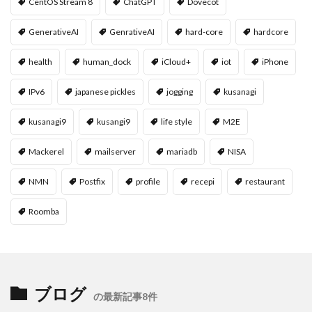
CentOS Stream 8
ChatGPT
Dovecot
GenerativeAI
GenrativeAI
hard-core
hardcore
health
human_dock
iCloud+
iot
iPhone
IPv6
japanese pickles
jogging
kusanagi
kusanagi9
kusangi9
life style
M2E
Mackerel
mailserver
mariadb
NISA
NMN
Postfix
profile
recepi
restaurant
Roomba
ブログ
の最新記事8件