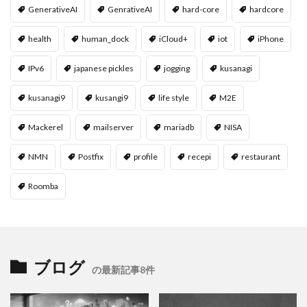
GenerativeAI
GenrativeAI
hard-core
hardcore
health
human_dock
iCloud+
iot
iPhone
IPv6
japanese pickles
jogging
kusanagi
kusanagi9
kusangi9
life style
M2E
Mackerel
mailserver
mariadb
NISA
NMN
Postfix
profile
recepi
restaurant
Roomba
ブログ
の最新記事8件