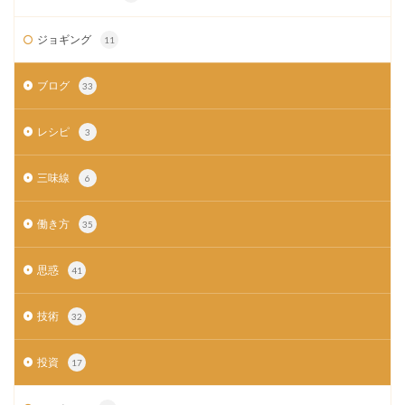
ジョギング
11
ブログ
33
レシピ
3
三味線
6
働き方
35
思惑
41
技術
32
投資
17