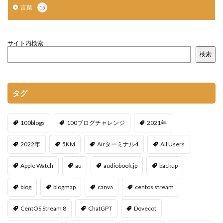
言葉
15
サイト内検索
検索
タグ
100blogs
100ブログチャレンジ
2021年
2022年
5KM
Airターミナル4
All Users
Apple Watch
au
audiobook.jp
backup
blog
blogmap
canva
centos stream
CentOS Stream 8
ChatGPT
Dovecot