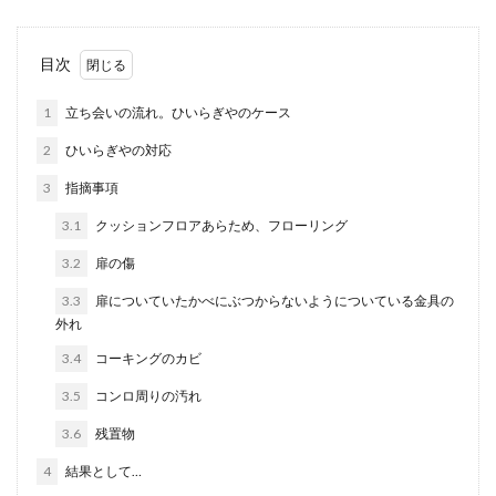
目次
1
立ち会いの流れ。ひいらぎやのケース
2
ひいらぎやの対応
3
指摘事項
3.1
クッションフロアあらため、フローリング
3.2
扉の傷
3.3
扉についていたかべにぶつからないようについている金具の
外れ
3.4
コーキングのカビ
3.5
コンロ周りの汚れ
3.6
残置物
4
結果として…