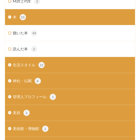
M2EとP2E
2
本
55
聴いた本
49
読んだ本
2
生活スタイル
22
神社・仏閣
8
管理人プロフィール
1
美容
2
美術館・博物館
2