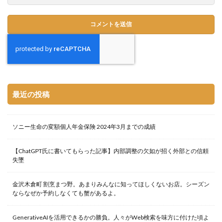
最近の投稿
ソニー生命の変額個人年金保険 2024年3月までの成績
【ChatGPT氏に書いてもらった記事】内部調整の欠如が招く外部との信頼
失墜
金沢木倉町 割烹まつ野。あまりみんなに知ってほしくないお店。シーズン
ならなぜか予約しなくても蟹があるよ。
GenerativeAIを活用できるかの勝負。人々がWeb検索を味方に付けた頃よ