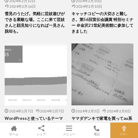
2024年2月12日
2024年2月10日
2024年2月16日
2024年2月10日
雪見のうたげ。気軽に芸妓遊びが
キャッチコピーの大切さと難し
できる素敵な場。ここに来て芸妓
さ。第56回宣伝会議賞 特別セミナ
さんと顔見知りになれば一見さん
ー ＠金沢21世紀美術館に参加して
脱却も。
きました
2024年2月7日
2024年2月7日
2024年2月5日
2024年2月8日
WordPressと使っているテーマ
ヤマダデンキで家電を買ってau系
による自動作成HTMLって難しす
列のサービスに契約切り替えした
ぎませんか。Google Search
ら10万円分以上得した話。
ホーム
シェア
メニュー
電話
TOPへ
Consoleのエラーが出まくってま