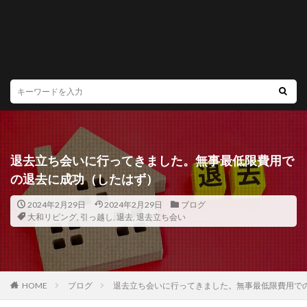
退去立ち会いに行ってきました。無事最低限費用で
の退去に成功（したはず）
2024年2月29日
2024年2月29日
ブログ
大和リビング
,
引っ越し
,
退去
,
退去立ち会い
HOME
ブログ
退去立ち会いに行ってきました。無事最低限費用で