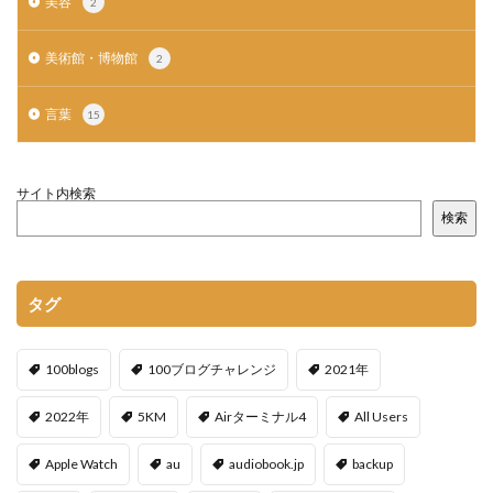
美容
2
美術館・博物館
2
言葉
15
サイト内検索
検索
タグ
100blogs
100ブログチャレンジ
2021年
2022年
5KM
Airターミナル4
All Users
Apple Watch
au
audiobook.jp
backup