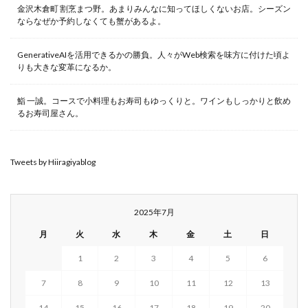
金沢木倉町 割烹まつ野。あまりみんなに知ってほしくないお店。シーズン
ならなぜか予約しなくても蟹があるよ。
GenerativeAIを活用できるかの勝負。人々がWeb検索を味方に付けた頃よ
りも大きな変革になるか。
鮨 一誠。コースで小料理もお寿司もゆっくりと。ワインもしっかりと飲め
るお寿司屋さん。
Tweets by Hiiragiyablog
2025年7月
月
火
水
木
金
土
日
1
2
3
4
5
6
7
8
9
10
11
12
13
14
15
16
17
18
19
20