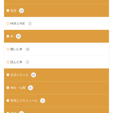
投資
17
M2EとP2E
2
本
55
聴いた本
49
読んだ本
2
生活スタイル
22
神社・仏閣
8
管理人プロフィール
1