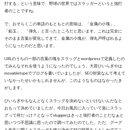
打する」という意味で、野球の世界ではスラッガーというと強打
者のことですね。
で、おそらくこの単語のもともとの意味は、「金属の小塊」、
「鉛玉」、「弾丸」と言ったところだと思います。これは完全に
そのまま言葉が変化してきて、金属の小塊が、弾丸戸呼ばれるよ
うになったのだと思います。
URLのうちの一部の言葉の塊をスラッグとwordpressで定義したの
でみんなそれを使うようになったのでしょう。大昔ひいらぎやは
movabletypeでブログを書いていましたが、SEO対策なんて考えて
いなかったせいかもしれませんが、このようなものはなかったき
がします。
ひいらぎやもなんとなくスラッグを決めないといけないんだなと
おもって決めていましたが、今日お風呂に入っていて急にスラッ
グって何だっけ？となってsluggerはきっと強打者のことだなぁと
思いつつ不思議に思ったので調べてみたのでした。ただ、グーグ
ル先生に聞くとスラッグを確り決めてSEO対策を！としかでてこ