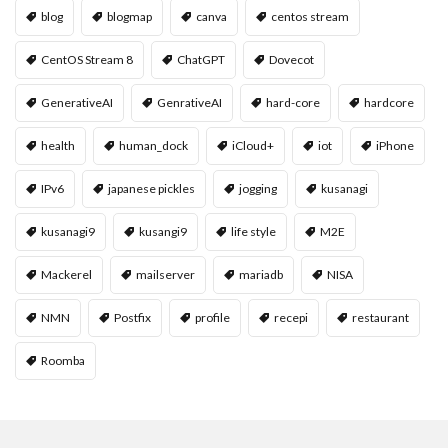
blog
blogmap
canva
centos stream
CentOS Stream 8
ChatGPT
Dovecot
GenerativeAI
GenrativeAI
hard-core
hardcore
health
human_dock
iCloud+
iot
iPhone
IPv6
japanese pickles
jogging
kusanagi
kusanagi9
kusangi9
life style
M2E
Mackerel
mailserver
mariadb
NISA
NMN
Postfix
profile
recepi
restaurant
Roomba