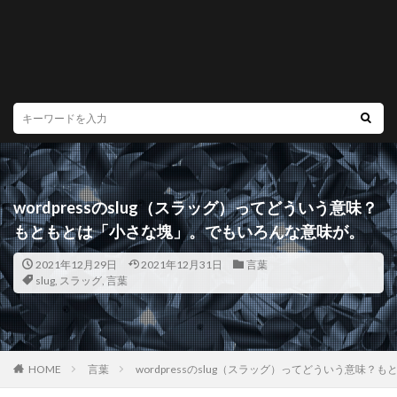
wordpressのslug（スラッグ）ってどういう意味？
もともとは「小さな塊」。でもいろんな意味が。
2021年12月29日
2021年12月31日
言葉
slug
,
スラッグ
,
言葉
HOME
言葉
wordpressのslug（スラッグ）ってどういう意味