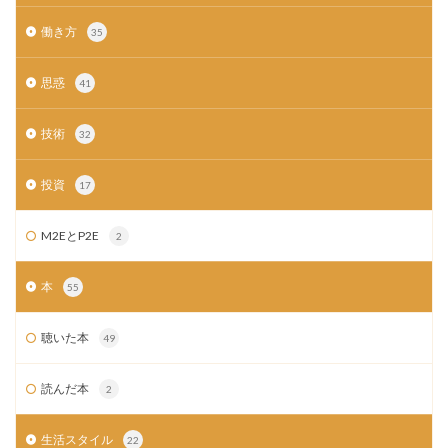
働き方
35
思惑
41
技術
32
投資
17
M2EとP2E
2
本
55
聴いた本
49
読んだ本
2
生活スタイル
22