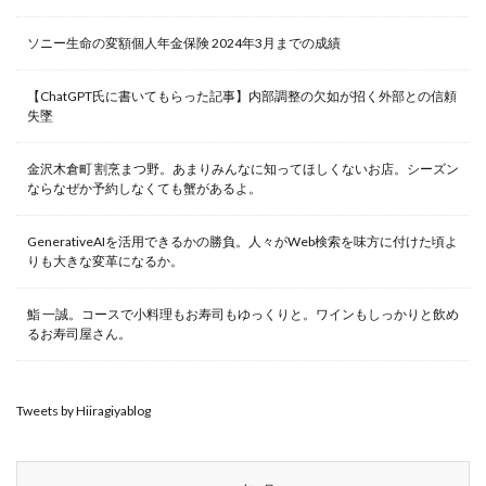
ソニー生命の変額個人年金保険 2024年3月までの成績
【ChatGPT氏に書いてもらった記事】内部調整の欠如が招く外部との信頼
失墜
金沢木倉町 割烹まつ野。あまりみんなに知ってほしくないお店。シーズン
ならなぜか予約しなくても蟹があるよ。
GenerativeAIを活用できるかの勝負。人々がWeb検索を味方に付けた頃よ
りも大きな変革になるか。
鮨 一誠。コースで小料理もお寿司もゆっくりと。ワインもしっかりと飲め
るお寿司屋さん。
Tweets by Hiiragiyablog