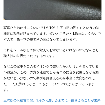
写真だとわかりにくいのですが10から下（胴の近く）というのは
非常に勘所が詰まっています。短いところだと1.5cmないくらいで
すので、指一本の差で別の音になってしまいます。
これをシールなしで体で覚えておかないといけないのでなんとも
職人技の世界だったりするのです。
なぜこの記事をこのタイミングで書いたかというと今習っている
小鍛治が、この下の方を連続でしかも早めに音を変更しながら動
かないといけないので勘所を押さえるのが本当に大変なのでし
た…。ただ弾けるととってもかっこいいのでがんばっていきまー
す。
三味線のお稽古再開。3月のお浚い会までに一曲覚えることが出来