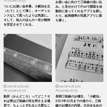
2024年2月1日
お浚い会に向けて三味線の追い込
ついにお浚い会本番。小鍛治を立
み。と見せかけてiPadで譜面を自
（たて）として弾く。オーディエ
動的に送ってくれるアプリを探し
ンスなしで思ったよりは気楽に。
たり。結局標準の写真アプリに落
そして、知人のほんの一言が精神
ち着く。
を安定させてくれる。
2021年12月24日
2021年12月12日
2024年2月7日
2024年2月7日
勘所（かんどころ）ってどこ？そ
長唄三味線のお稽古。「小鍛治」
れは実は三味線の弦を押さえる場
2021年12月までの道のり。三味
所で、ちょっとずれると大変なこ
線のお稽古の内容。大分ゆるめの