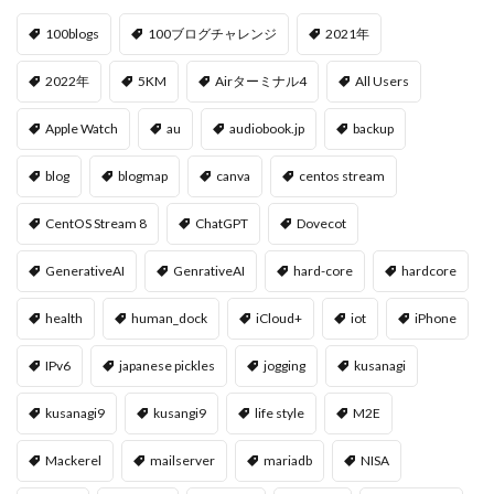
100blogs
100ブログチャレンジ
2021年
2022年
5KM
Airターミナル4
All Users
Apple Watch
au
audiobook.jp
backup
blog
blogmap
canva
centos stream
CentOS Stream 8
ChatGPT
Dovecot
GenerativeAI
GenrativeAI
hard-core
hardcore
health
human_dock
iCloud+
iot
iPhone
IPv6
japanese pickles
jogging
kusanagi
kusanagi9
kusangi9
life style
M2E
Mackerel
mailserver
mariadb
NISA