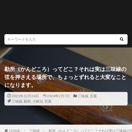
勘所（かんどころ）ってどこ？それは実は三味線の
弦を押さえる場所で、ちょっとずれると大変なこと
になります。
2021年12月24日
2024年2月7日
三味線
,
言葉
三味線
,
勘所
,
小鍛治
,
言葉
HOME
三味線
勘所（かんどころ）ってどこ？それは実は三味線の