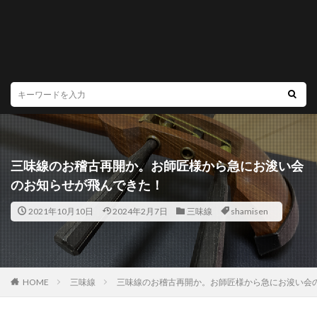
三味線のお稽古再開か。お師匠様から急にお浚い会
のお知らせが飛んできた！
2021年10月10日
2024年2月7日
三味線
shamisen
HOME
三味線
三味線のお稽古再開か。お師匠様から急にお浚い会