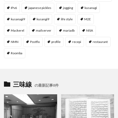
IPv6
japanese pickles
jogging
kusanagi
kusanagi9
kusangi9
life style
M2E
Mackerel
mailserver
mariadb
NISA
NMN
Postfix
profile
recepi
restaurant
Roomba
三味線
の最新記事8件