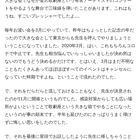
大きな会でなぜか金沢歌劇座という有名アーティストのコンサー
トをやるような舞台で三味線を弾いたことがあります。これはも
うね。すごいプレッシャーでしたよ…。
毎年お浚い会を3月にやっていて、昨年はちょっとした記念の年だ
ったので大きな会として東京からも先生を呼んでやりましょうと
いうことになっていました。2020年3月。はい。これもちろんコロ
ナで中止です。先生も相当悩んでいらっしゃいましたが決め所は
ないのでもうどう決めるかだけです。とはいえ、3月はまだ不明な
こともたくさんあってほぼほぼすべてのイベントはキャンセルに
なっていた時期ですよね。ということで流れたのでした。
で、それをだらだらと流しておけることもなく、先生が決意され
たのが11月に開催というものでした。感染対策からしても広い場
所がよいということで歌劇座という大きな箱でやることになった
というのが事の顛末です。半年も延びたのにさっぱりうまく弾け
ずに悔しい思いをしたのでした。
で、それを最後に冒頭でお話ししたように先生に移しちゃうこと