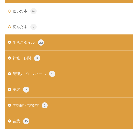
聴いた本
49
読んだ本
2
生活スタイル
22
神社・仏閣
8
管理人プロフィール
1
美容
2
美術館・博物館
2
言葉
15