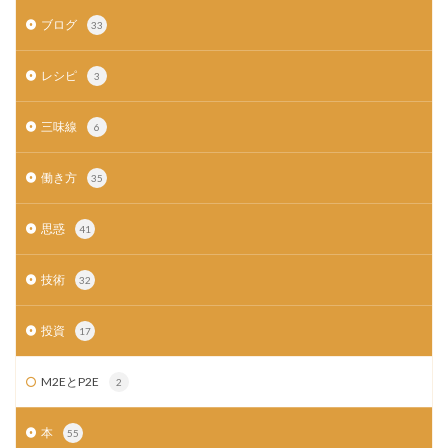
ブログ
33
レシピ
3
三味線
6
働き方
35
思惑
41
技術
32
投資
17
M2EとP2E
2
本
55