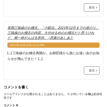
返信
長唄三味線のお稽古。「小鍛治」2021年12月までの道のり。
三味線のお稽古の内容。大分ゆるめのお稽古だと思うけれ
ど、精一杯がんばる所存。 | 思索のあしあと
2021年12月12日 11:21 PM
[…] 三味線のお稽古再開か。お師匠様から急にお浚い会のお知
らせが飛んできた！ […]
返信
コメントを書く
メールアドレスが公開されることはありません。
※
が付いている欄は必須項
目です
コメント
※