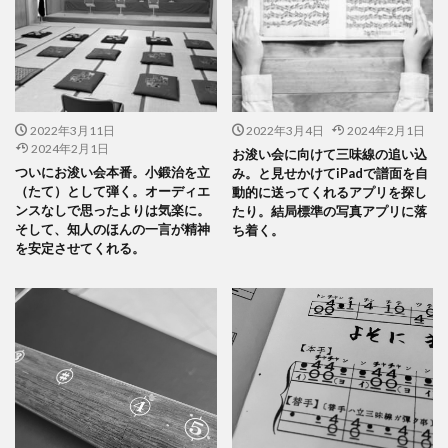
2022年3月11日
2022年3月4日
2024年2月1日
2024年2月1日
お浚い会に向けて三味線の追い込
ついにお浚い会本番。小鍛治を立
み。と見せかけてiPadで譜面を自
（たて）として弾く。オーディエ
動的に送ってくれるアプリを探し
ンスなしで思ったよりは気楽に。
たり。結局標準の写真アプリに落
そして、知人のほんの一言が精神
ち着く。
を安定させてくれる。