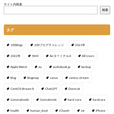
サイト内検索
検索
タグ
100blogs
100ブログチャレンジ
2021年
2022年
5KM
Airターミナル4
All Users
Apple Watch
au
audiobook.jp
backup
blog
blogmap
canva
centos stream
CentOS Stream 8
ChatGPT
Dovecot
GenerativeAI
GenrativeAI
hard-core
hardcore
health
human_dock
iCloud+
iot
iPhone