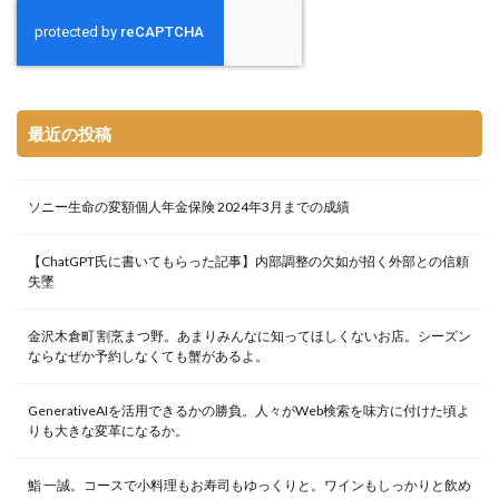
最近の投稿
ソニー生命の変額個人年金保険 2024年3月までの成績
【ChatGPT氏に書いてもらった記事】内部調整の欠如が招く外部との信頼
失墜
金沢木倉町 割烹まつ野。あまりみんなに知ってほしくないお店。シーズン
ならなぜか予約しなくても蟹があるよ。
GenerativeAIを活用できるかの勝負。人々がWeb検索を味方に付けた頃よ
りも大きな変革になるか。
鮨 一誠。コースで小料理もお寿司もゆっくりと。ワインもしっかりと飲め