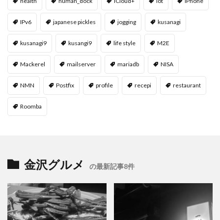
health
human_dock
iCloud+
iot
iPhone
IPv6
japanese pickles
jogging
kusanagi
kusanagi9
kusangi9
life style
M2E
Mackerel
mailserver
mariadb
NISA
NMN
Postfix
profile
recepi
restaurant
Roomba
金沢グルメ
の最新記事8件