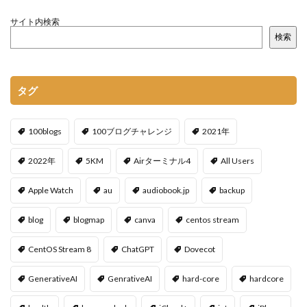
サイト内検索
検索
タグ
100blogs
100ブログチャレンジ
2021年
2022年
5KM
Airターミナル4
All Users
Apple Watch
au
audiobook.jp
backup
blog
blogmap
canva
centos stream
CentOS Stream 8
ChatGPT
Dovecot
GenerativeAI
GenrativeAI
hard-core
hardcore