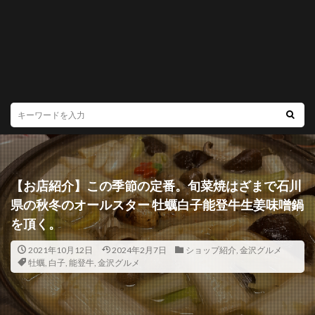
【お店紹介】この季節の定番。旬菜焼はざまで石川
県の秋冬のオールスター 牡蠣白子能登牛生姜味噌鍋
を頂く。
2021年10月12日
2024年2月7日
ショップ紹介
,
金沢グルメ
牡蠣
,
白子
,
能登牛
,
金沢グルメ