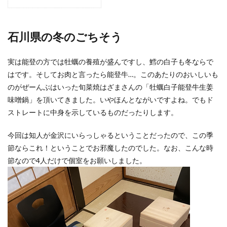
石川県の冬のごちそう
実は能登の方では牡蠣の養殖が盛んですし、鱈の白子も冬ならで
はです。そしてお肉と言ったら能登牛…。このあたりのおいしいも
のがぜーんぶはいった旬菜焼はざまさんの「牡蠣白子能登牛生姜
味噌鍋」を頂いてきました。いやほんとながいですよね。でもド
ストレートに中身を示しているものだったりします。
今回は知人が金沢にいらっしゃるということだったので、この季
節ならこれ！ということでお邪魔したのでした。なお、こんな時
節なので4人だけで個室をお願いしました。