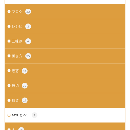
ブログ
33
レシピ
3
三味線
6
働き方
35
思惑
41
技術
32
投資
17
M2EとP2E
2
本