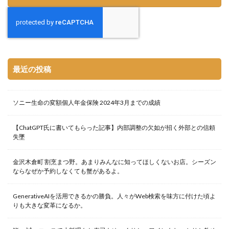
最近の投稿
ソニー生命の変額個人年金保険 2024年3月までの成績
【ChatGPT氏に書いてもらった記事】内部調整の欠如が招く外部との信頼
失墜
金沢木倉町 割烹まつ野。あまりみんなに知ってほしくないお店。シーズン
ならなぜか予約しなくても蟹があるよ。
GenerativeAIを活用できるかの勝負。人々がWeb検索を味方に付けた頃よ
りも大きな変革になるか。