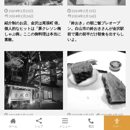
2024年2月23日
2024年2月13日
2024年2月26日
2024年2月16日
紹介制のお店、金沢は尾張町 侑。
「鈴おき」の朝ご飯プレオープ
個人的なヒットは「豚クレソン梅
ン。白山市の鈴おきさんが金沢駅
しゃぶ椀」ここの御料理は本当に
前で週の前半だけ朝食を出すらし
素敵。
いよ。
2024年2月11日
2022年4月3日
2022年4月4日
2024年2月16日
2022年4月のレストラン林檎とわ
ホーム
シェア
メニュー
電話
TOPへ
金城樓。2月は節分の御料理。素
かば（笑）。地物のタケノコも。