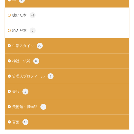
55
聴いた本
49
読んだ本
2
生活スタイル
22
神社・仏閣
8
管理人プロフィール
1
美容
2
美術館・博物館
2
言葉
15