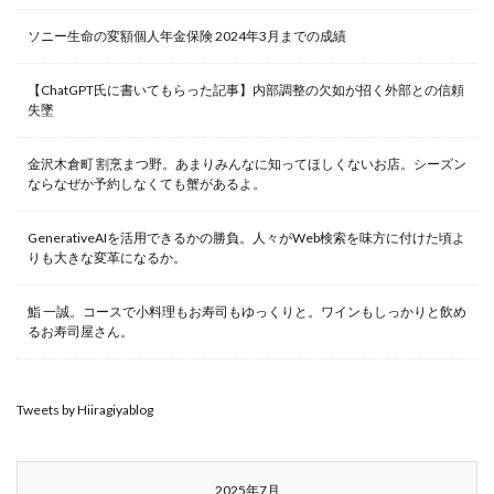
ソニー生命の変額個人年金保険 2024年3月までの成績
【ChatGPT氏に書いてもらった記事】内部調整の欠如が招く外部との信頼
失墜
金沢木倉町 割烹まつ野。あまりみんなに知ってほしくないお店。シーズン
ならなぜか予約しなくても蟹があるよ。
GenerativeAIを活用できるかの勝負。人々がWeb検索を味方に付けた頃よ
りも大きな変革になるか。
鮨 一誠。コースで小料理もお寿司もゆっくりと。ワインもしっかりと飲め
るお寿司屋さん。
Tweets by Hiiragiyablog
2025年7月