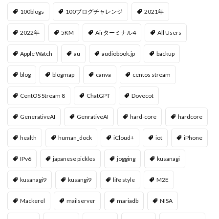
100blogs
100ブログチャレンジ
2021年
2022年
5KM
Airターミナル4
All Users
Apple Watch
au
audiobook.jp
backup
blog
blogmap
canva
centos stream
CentOS Stream 8
ChatGPT
Dovecot
GenerativeAI
GenrativeAI
hard-core
hardcore
health
human_dock
iCloud+
iot
iPhone
IPv6
japanese pickles
jogging
kusanagi
kusanagi9
kusangi9
life style
M2E
Mackerel
mailserver
mariadb
NISA