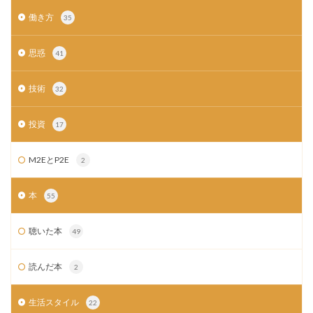
働き方
35
思惑
41
技術
32
投資
17
M2EとP2E
2
本
55
聴いた本
49
読んだ本
2
生活スタイル
22