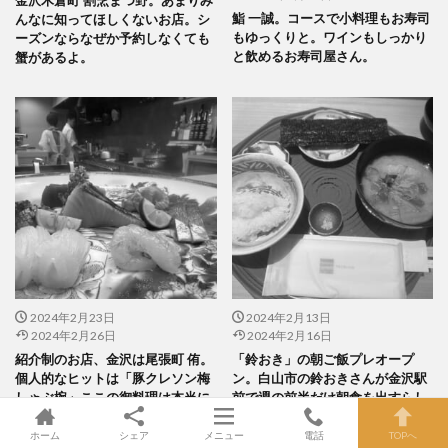
金沢木倉町 割烹まつ野。あまりみ
鮨 一誠。コースで小料理もお寿司
んなに知ってほしくないお店。シ
もゆっくりと。ワインもしっかり
ーズンならなぜか予約しなくても
と飲めるお寿司屋さん。
蟹があるよ。
2024年2月23日
2024年2月13日
2024年2月26日
2024年2月16日
紹介制のお店、金沢は尾張町 侑。
「鈴おき」の朝ご飯プレオープ
個人的なヒットは「豚クレソン梅
ン。白山市の鈴おきさんが金沢駅
しゃぶ椀」ここの御料理は本当に
前で週の前半だけ朝食を出すらし
素敵。
いよ。
ホーム
シェア
メニュー
電話
TOPへ