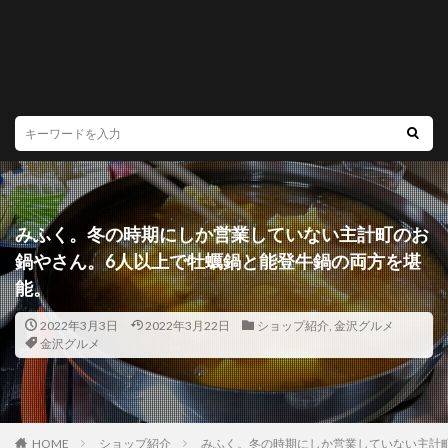
みふく。冬の時期にしか営業していない主計町のお
鍋やさん。6人以上で牡蠣鍋と能登牛鍋の両方を堪
能。
2022年3月3日
2022年3月22日
ショップ紹介
,
金沢グルメ
金沢グルメ
HOME
ショップ紹介
みふく。冬の時期にしか営業していない主計