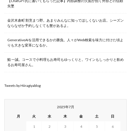
【ChatGPT氏に書いてもらった記事】内部調整の欠如が招く外部との信頼
失墜
金沢木倉町 割烹まつ野。あまりみんなに知ってほしくないお店。シーズン
ならなぜか予約しなくても蟹があるよ。
GenerativeAIを活用できるかの勝負。人々がWeb検索を味方に付けた頃よ
りも大きな変革になるか。
鮨 一誠。コースで小料理もお寿司もゆっくりと。ワインもしっかりと飲め
るお寿司屋さん。
Tweets by Hiiragiyablog
2025年7月
月
火
水
木
金
土
日
1
2
3
4
5
6