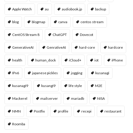
Apple Watch
au
audiobook.jp
backup
blog
blogmap
canva
centos stream
CentOS Stream 8
ChatGPT
Dovecot
GenerativeAI
GenrativeAI
hard-core
hardcore
health
human_dock
iCloud+
iot
iPhone
IPv6
japanese pickles
jogging
kusanagi
kusanagi9
kusangi9
life style
M2E
Mackerel
mailserver
mariadb
NISA
NMN
Postfix
profile
recepi
restaurant
Roomba