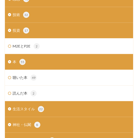
技術
32
投資
17
M2EとP2E
2
本
55
聴いた本
49
読んだ本
2
生活スタイル
22
神社・仏閣
8