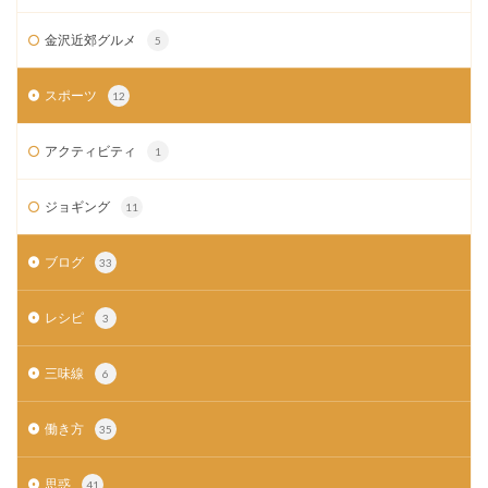
金沢近郊グルメ
5
スポーツ
12
アクティビティ
1
ジョギング
11
ブログ
33
レシピ
3
三味線
6
働き方
35
思惑
41