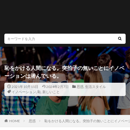
恥をかける人間になる。突拍子の無いことにイノベ
ーションは潜んでいる。
2021年10月11日
2024年2月7日
思惑
,
生活スタイル
イノベーション
,
恥
,
新しいこと
HOME
思惑
恥をかける人間になる。突拍子の無いことにイノベー