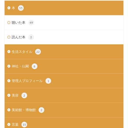
本
55
聴いた本
49
読んだ本
2
生活スタイル
22
神社・仏閣
8
管理人プロフィール
1
美容
2
美術館・博物館
2
言葉
15