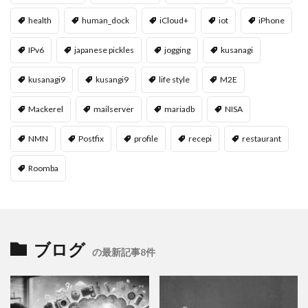
health
human_dock
iCloud+
iot
iPhone
IPv6
japanese pickles
jogging
kusanagi
kusanagi9
kusangi9
life style
M2E
Mackerel
mailserver
mariadb
NISA
NMN
Postfix
profile
recepi
restaurant
Roomba
ブログ
の最新記事8件