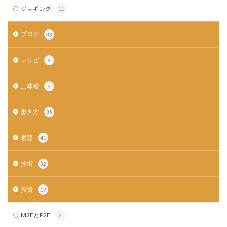
ジョギング
11
ブログ
33
レシピ
3
三味線
6
働き方
35
思惑
41
技術
32
投資
17
M2EとP2E
2