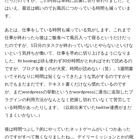
だったのですが、この内容は単純に読書に切り替わりました。と
はいえ、最近は眠いのでお風呂につかっている時間も減っていま
す。
あとは、仕事をしている時間も減っている気がします。これまで
仕事が終わったら後はご飯食べて風呂入って寝るというだけだっ
たのですが、1日分のタスクが終わっていないとやらないといけな
いという気持ちが働いて、仕事を早めに切り上げるようになりま
した。fit boxingは頭も使わず30分時間がとれればそれで読めるの
ですが、ブログを書くのが大変。時間が読めない（笑）。1週間書
いてそれなりに時間は短くなってきたような気がするのですがそ
れでもまだまだです。テキスト書くだけなら慣れているのです
が、まだwordpressの挙動というかwordpressに適当に追加したプ
ラグインの利用方法がなんとなく把握し切れていなくて苦労して
いる時間があったりします。（以前出来ていたtwitter連携がまだ
うまくいかない…）
後は時間つぶし？的にやっていたネットゲームがいくつかあった
のですがすべて無くなりましたね…。デイリーミッションとかの呪