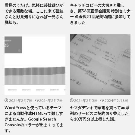
雪見のうたげ。気軽に芸妓遊びが
キャッチコピーの大切さと難し
できる素敵な場。ここに来て芸妓
さ。第56回宣伝会議賞 特別セミナ
さんと顔見知りになれば一見さん
ー ＠金沢21世紀美術館に参加して
脱却も。
きました
2024年2月7日
2024年2月7日
2024年2月5日
2024年2月8日
WordPressと使っているテーマ
ヤマダデンキで家電を買ってau系
による自動作成HTMLって難しす
列のサービスに契約切り替えした
ぎませんか。Google Search
ら10万円分以上得した話。
Consoleのエラーが出まくってま
す。