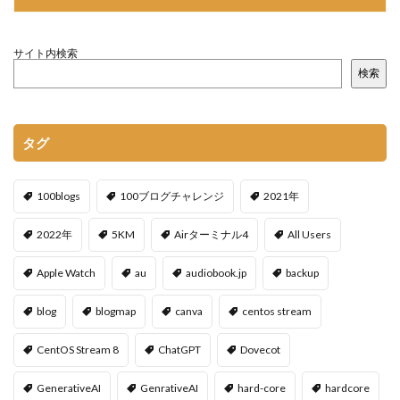
サイト内検索
検索
タグ
100blogs
100ブログチャレンジ
2021年
2022年
5KM
Airターミナル4
All Users
Apple Watch
au
audiobook.jp
backup
blog
blogmap
canva
centos stream
CentOS Stream 8
ChatGPT
Dovecot
GenerativeAI
GenrativeAI
hard-core
hardcore