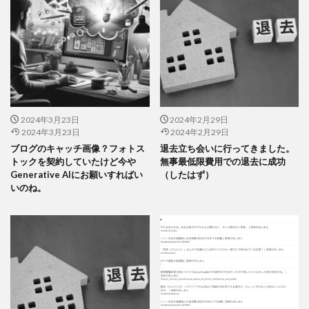
2024年3月23日
2024年2月29日
2024年3月23日
2024年2月29日
ブログのキャッチ画像？フォトス
退去立ち会いに行ってきました。
トックを契約していたけど今や
無事最低限費用での退去に成功
Generative AIにお願いすればい
（したはず）
いのね。