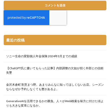
最近の投稿
ソニー生命の変額個人年金保険 2024年3月までの成績
【ChatGPT氏に書いてもらった記事】内部調整の欠如が招く外部との信頼
失墜
金沢木倉町 割烹まつ野。あまりみんなに知ってほしくないお店。シーズン
ならなぜか予約しなくても蟹があるよ。
GenerativeAIを活用できるかの勝負。人々がWeb検索を味方に付けた頃よ
りも大きな変革になるか。