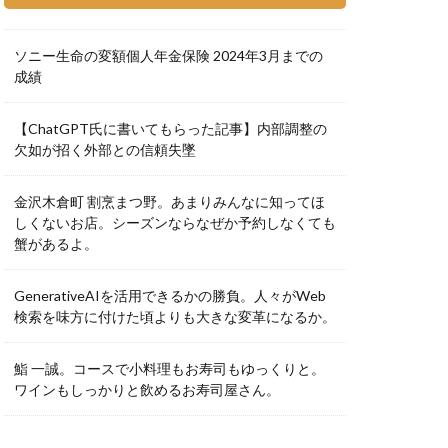
ソニー生命の変額個人年金保険 2024年3月までの
成績
【ChatGPT氏に書いてもらった記事】内部調整の
欠如が招く外部との信頼失墜
金沢木倉町 割烹まつ野。あまりみんなに知ってほ
しくないお店。シーズンならなぜか予約しなくても
蟹があるよ。
GenerativeAIを活用できるかの勝負。人々がWeb
検索を味方に付けた頃よりも大きな変革になるか。
鮨 一誠。コースで小料理もお寿司もゆっくりと。
ワインもしっかりと飲めるお寿司屋さん。