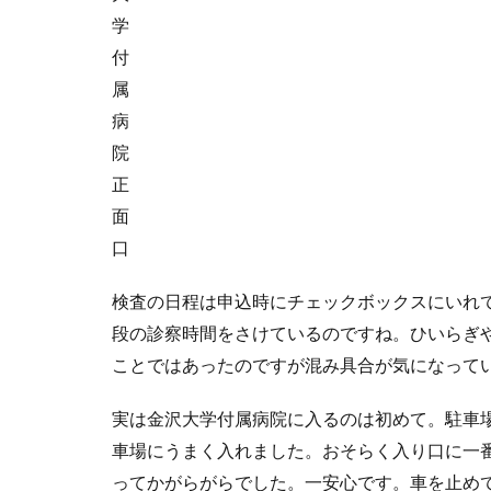
学
付
属
病
院
正
面
口
検査の日程は申込時にチェックボックスにいれ
段の診察時間をさけているのですね。ひいらぎ
ことではあったのですが混み具合が気になって
実は金沢大学付属病院に入るのは初めて。駐車
車場にうまく入れました。おそらく入り口に一
ってかがらがらでした。一安心です。車を止め