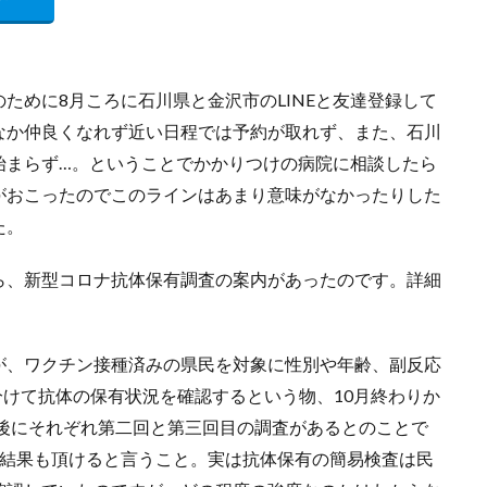
ために8月ころに石川県と金沢市のLINEと友達登録して
なか仲良くなれず近い日程では予約が取れず、また、石川
始まらず…。ということでかかりつけの病院に相談したら
がおこったのでこのラインはあまり意味がなかったりした
た。
ら、新型コロナ抗体保有調査の案内があったのです。詳細
が、ワクチン接種済みの県民を対象に性別や年齢、副反応
分けて抗体の保有状況を確認するという物、10月終わりか
月後にそれぞれ第二回と第三回目の調査があるとのことで
も結果も頂けると言うこと。実は抗体保有の簡易検査は民