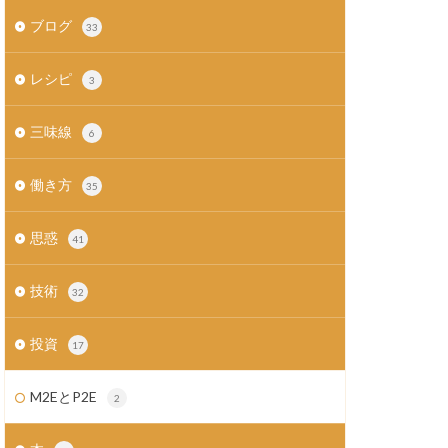
ブログ
33
レシピ
3
三味線
6
働き方
35
思惑
41
技術
32
投資
17
M2EとP2E
2