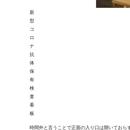
新
型
コ
ロ
ナ
抗
体
保
有
検
査
看
板
時間外と言うことで正面の入り口は開いておら