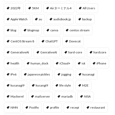
2022年
5KM
Airターミナル4
All Users
Apple Watch
au
audiobook.jp
backup
blog
blogmap
canva
centos stream
CentOS Stream 8
ChatGPT
Dovecot
GenerativeAI
GenrativeAI
hard-core
hardcore
health
human_dock
iCloud+
iot
iPhone
IPv6
japanese pickles
jogging
kusanagi
kusanagi9
kusangi9
life style
M2E
Mackerel
mailserver
mariadb
NISA
NMN
Postfix
profile
recepi
restaurant