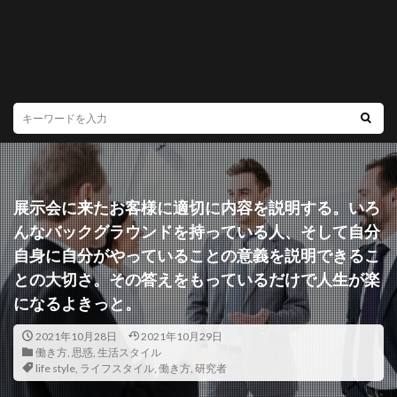
展示会に来たお客様に適切に内容を説明する。いろ
んなバックグラウンドを持っている人、そして自分
自身に自分がやっていることの意義を説明できるこ
との大切さ。その答えをもっているだけで人生が楽
になるよきっと。
2021年10月28日
2021年10月29日
働き方
,
思惑
,
生活スタイル
life style
,
ライフスタイル
,
働き方
,
研究者