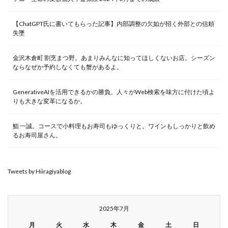
【ChatGPT氏に書いてもらった記事】内部調整の欠如が招く外部との信頼
失墜
金沢木倉町 割烹まつ野。あまりみんなに知ってほしくないお店。シーズン
ならなぜか予約しなくても蟹があるよ。
GenerativeAIを活用できるかの勝負。人々がWeb検索を味方に付けた頃よ
りも大きな変革になるか。
鮨 一誠。コースで小料理もお寿司もゆっくりと。ワインもしっかりと飲め
るお寿司屋さん。
Tweets by Hiiragiyablog
2025年7月
月
火
水
木
金
土
日