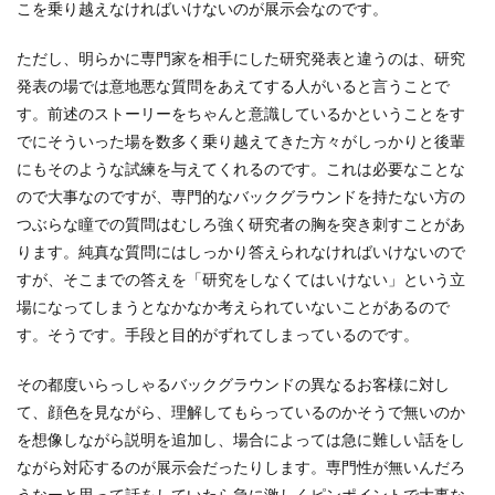
こを乗り越えなければいけないのが展示会なのです。
ただし、明らかに専門家を相手にした研究発表と違うのは、研究
発表の場では意地悪な質問をあえてする人がいると言うことで
す。前述のストーリーをちゃんと意識しているかということをす
でにそういった場を数多く乗り越えてきた方々がしっかりと後輩
にもそのような試練を与えてくれるのです。これは必要なことな
ので大事なのですが、専門的なバックグラウンドを持たない方の
つぶらな瞳での質問はむしろ強く研究者の胸を突き刺すことがあ
ります。純真な質問にはしっかり答えられなければいけないので
すが、そこまでの答えを「研究をしなくてはいけない」という立
場になってしまうとなかなか考えられていないことがあるので
す。そうです。手段と目的がずれてしまっているのです。
その都度いらっしゃるバックグラウンドの異なるお客様に対し
て、顔色を見ながら、理解してもらっているのかそうで無いのか
を想像しながら説明を追加し、場合によっては急に難しい話をし
ながら対応するのが展示会だったりします。専門性が無いんだろ
うなーと思って話をしていたら急に激しくピンポイントで大事な