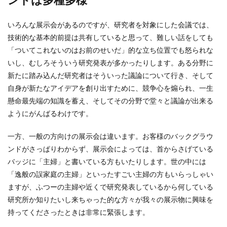
いろんな展示会があるのですが、研究者を対象にした会議では、
技術的な基本的前提は共有していると思って、難しい話をしても
「ついてこれないのはお前のせいだ」的な立ち位置でも怒られな
いし、むしろそういう研究発表が多かったりします。ある分野に
新たに踏み込んだ研究者はそういった議論について行き、そして
自身が新たなアイデアを創り出すために、競争心を煽られ、一生
懸命最先端の知識を蓄え、そしてその分野で堂々と議論が出来る
ようにがんばるわけです。
一方、一般の方向けの展示会は違います。お客様のバックグラウ
ンドがさっぱりわからず、展示会によっては、首からさげている
バッジに「主婦」と書いている方もいたりします。世の中には
「逸般の誤家庭の主婦」といったすごい主婦の方もいらっしゃい
ますが、ふつーの主婦や近くで研究発表しているから何している
研究所か知りたいし来ちゃった的な方々が我々の展示物に興味を
持ってくださったときは非常に緊張します。