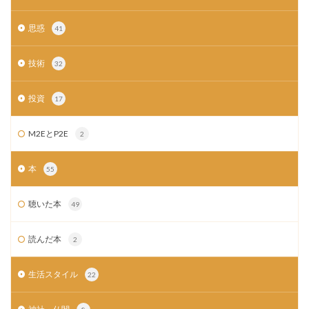
思惑
41
技術
32
投資
17
M2EとP2E
2
本
55
聴いた本
49
読んだ本
2
生活スタイル
22