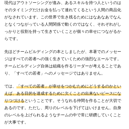
現代はアウトソーシングが進み、あるスキルを持つ人というのは
そのタイミングだけお金を払って連れてくるという人間の商品化
がなされています。この世界で生き残るためにはなあなあでなん
となくつながっている人間関係で動くのではなく、それぞれがし
っかりと役割を持って生きていくことが個々の幸せにつながるか
らです。
先ほどチームビルディングの本としましたが、本著でのメッセー
ジはすべての若者への強く生きていくための強烈なエールです。
チームビルディング自体は組織を作るリーダーが考えることであ
り、「すべての若者」へのメッセージではありません。
では、
「すべての若者」が幸せをつかむためにどうするのかとい
えば、ある目的を達成するために欠くことの出来ないピースにな
りつづける
ということです。そうなれる仲間を作ることが大切で
あるのです。ただし、周りのレベルを下げてはいけません。自身
のレベルを上げられるようなチームの中で常に研鑽していくこと
が大事です。