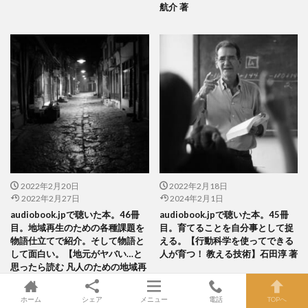
航介 著
2022年2月20日
2022年2月18日
2022年2月27日
2024年2月1日
audiobook.jpで聴いた本。46冊
audiobook.jpで聴いた本。45冊
目。地域再生のための各種課題を
目。育てることを自分事として捉
物語仕立てで紹介。そして物語と
える。【行動科学を使ってできる
して面白い。【地元がヤバい…と
人が育つ！ 教える技術】石田淳 著
思ったら読む 凡人のための地域再
生入門】 木下斉 著
ホーム
シェア
メニュー
電話
TOPへ