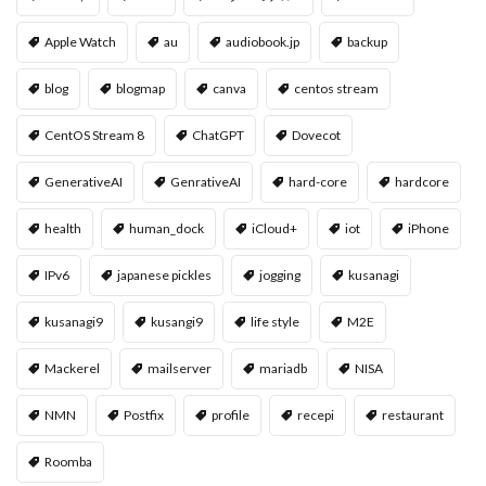
Apple Watch
au
audiobook.jp
backup
blog
blogmap
canva
centos stream
CentOS Stream 8
ChatGPT
Dovecot
GenerativeAI
GenrativeAI
hard-core
hardcore
health
human_dock
iCloud+
iot
iPhone
IPv6
japanese pickles
jogging
kusanagi
kusanagi9
kusangi9
life style
M2E
Mackerel
mailserver
mariadb
NISA
NMN
Postfix
profile
recepi
restaurant
Roomba