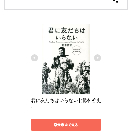
君に友だちはいらない [ 瀧本 哲史 
]
楽天市場で見る