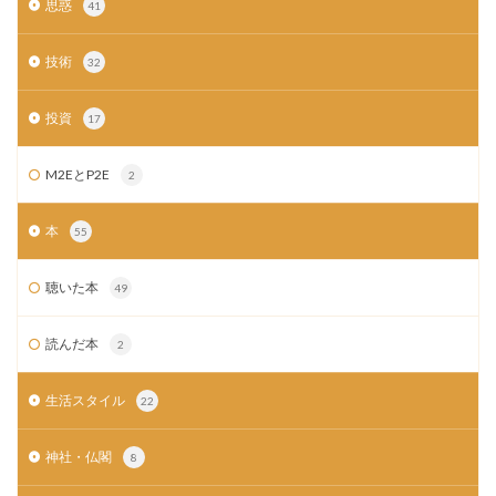
思惑
41
技術
32
投資
17
M2EとP2E
2
本
55
聴いた本
49
読んだ本
2
生活スタイル
22
神社・仏閣
8