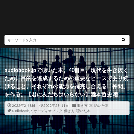
audiobook.jpで聴いた本。40冊目。現代を生き抜く
ために目的を達成するための重要なピースであり続
けること。それぞれの能力を補完し合える「仲間」
を作る。【君に友だちはいらない】瀧本哲史 著
2022年2月8日
2022年2月11日
働き方
,
本
,
聴いた本
audiobook.jp
,
オーディオブック
,
働き方
,
聴いた本