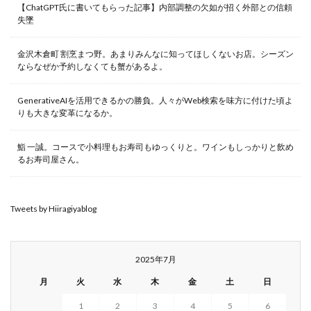
【ChatGPT氏に書いてもらった記事】内部調整の欠如が招く外部との信頼
失墜
金沢木倉町 割烹まつ野。あまりみんなに知ってほしくないお店。シーズン
ならなぜか予約しなくても蟹があるよ。
GenerativeAIを活用できるかの勝負。人々がWeb検索を味方に付けた頃よ
りも大きな変革になるか。
鮨 一誠。コースで小料理もお寿司もゆっくりと。ワインもしっかりと飲め
るお寿司屋さん。
Tweets by Hiiragiyablog
2025年7月
月
火
水
木
金
土
日
1
2
3
4
5
6