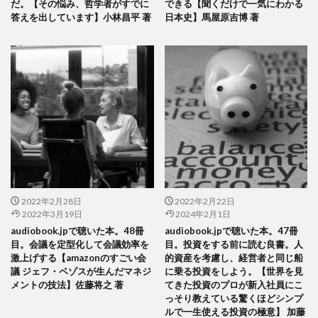
だ。【その悩み、哲学者がすでに
できる【聞くだけで一気にわかる
答えを出しています】小林昌平 著
日本史】馬屋原吉博 著
2022年2月28日
2022年2月22日
2022年3月19日
2024年2月1日
audiobook.jpで聴いた本。48冊
audiobook.jpで聴いた本。47冊
目。会議を定型化して会議効率を
目。投資をする前に読む良書。人
激上げする【amazonのすごい会
的資産を考慮し、経営者と同じ船
議 ジェフ・ベゾスが生んだマネジ
に乗る投資をしよう。【世界を見
メントの技法】佐藤将之 著
てきた投資のプロが新入社員にこ
っそり教えている驚くほどシンプ
ルで一生使える投資の極意】 加藤