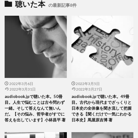
聴いた本
の最新記事8件
2022年3月6日
2022年3月5日
2022年3月31日
2022年3月27日
audiobook.jpで聴いた本。50冊
audiobook.jpで聴いた本。49冊
目。人生で悩むことは古今問わず
目。古代から現代までざっくりと
一緒。そして答えなんて無いん
日本史の全体像を聞き流して把握
だ。【その悩み、哲学者がすでに
できる【聞くだけで一気にわかる
答えを出しています】小林昌平 著
日本史】馬屋原吉博 著