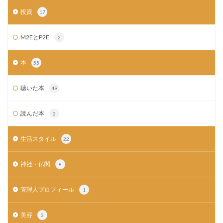
投資
17
M2EとP2E
2
本
55
聴いた本
49
読んだ本
2
生活スタイル
22
神社・仏閣
8
管理人プロフィール
1
美容
2