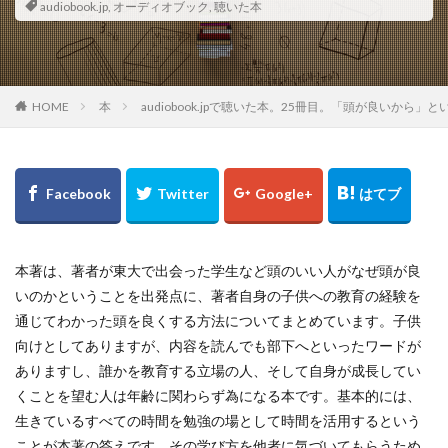
audiobook.jp
,
オーディオブック
,
聴いた本
HOME
本
audiobook.jpで聴いた本。25冊目。「頭が
本著は、著者が東大で出会った学生など頭のいい人がなぜ頭が良
いのかということを出発点に、著者自身の子供への教育の経験を
通じてわかった頭を良くする方法についてまとめています。子供
向けとしてありますが、内容を読んでも部下へといったワードが
ありますし、誰かを教育する立場の人、そして自身が成長してい
くことを望む人は年齢に関わらず為になる本です。基本的には、
生きているすべての時間を勉強の場として時間を活用するという
ことが本著の答えです。その学び方を他者に気づいてもらうため