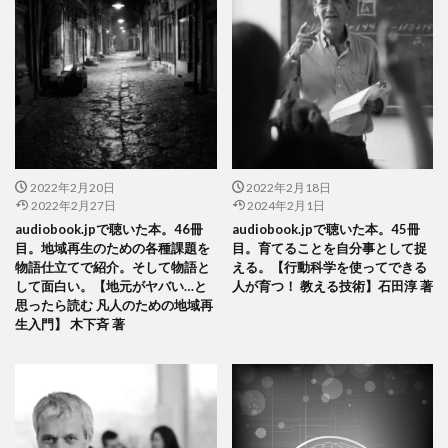
2022年2月20日
2022年2月18日
2022年2月27日
2024年2月1日
audiobook.jpで聴いた本。46冊
audiobook.jpで聴いた本。45冊
目。地域再生のための各種課題を
目。育てることを自分事として捉
物語仕立てで紹介。そして物語と
える。【行動科学を使ってできる
して面白い。【地元がヤバい…と
人が育つ！ 教える技術】石田淳 著
思ったら読む 凡人のための地域再
生入門】 木下斉 著