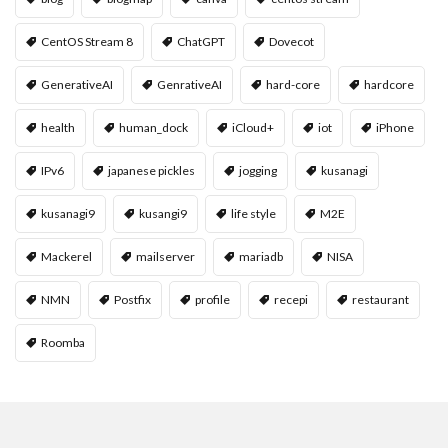
CentOS Stream 8
ChatGPT
Dovecot
GenerativeAI
GenrativeAI
hard-core
hardcore
health
human_dock
iCloud+
iot
iPhone
IPv6
japanese pickles
jogging
kusanagi
kusanagi9
kusangi9
life style
M2E
Mackerel
mailserver
mariadb
NISA
NMN
Postfix
profile
recepi
restaurant
Roomba