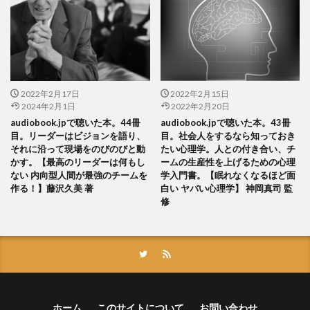
2022年2月17日
2022年2月15日
2024年2月1日
2022年2月20日
audiobook.jpで聴いた本。44冊
audiobook.jpで聴いた本。43冊
目。リーダーはビジョンを語り、
目。社会人をするなら知っておき
それに沿って現場をのびのびと動
たい心理学。人との付き合い、チ
かす。【最高のリーダーは何もし
ームの生産性を上げるための心理
ない 内向型人間が最強のチームを
学入門書。【眠れなくなるほど面
作る！】藤沢久美 著
白い ヤバい心理学】 神岡真司 監
修
ホーム
このサイトについて
お問い合わせ