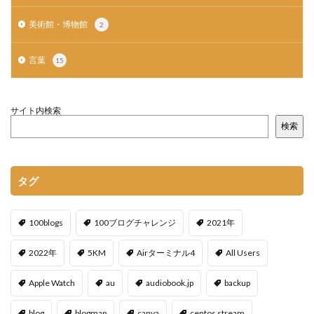
美術館・博物館
2
言葉
15
サイト内検索
検索
タグ
100blogs
100ブログチャレンジ
2021年
2022年
5KM
Airターミナル4
All Users
Apple Watch
au
audiobook.jp
backup
blog
blogmap
canva
centos stream