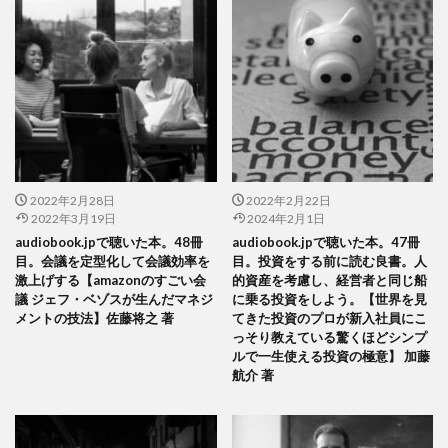
2022年2月28日
2022年2月22日
2022年3月19日
2024年2月1日
audiobook.jpで聴いた本。48冊
audiobook.jpで聴いた本。47冊
目。会議を定型化して会議効率を
目。投資をする前に読む良書。人
激上げする【amazonのすごい会
的資産を考慮し、経営者と同じ船
議 ジェフ・ベゾスが生んだマネジ
に乗る投資をしよう。【世界を見
メントの技法】佐藤将之 著
てきた投資のプロが新入社員にこ
っそり教えている驚くほどシンプ
ルで一生使える投資の極意】 加藤
航介 著