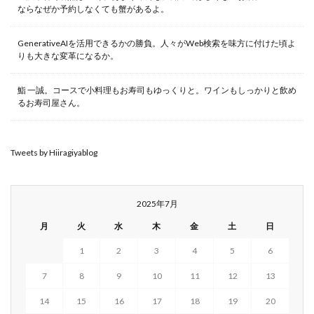
ならなぜか予約しなくても蟹があるよ。
GenerativeAIを活用できるかの勝負。人々がWeb検索を味方に付けた頃よ
りも大きな変革になるか。
鮨 一誠。コースで小料理もお寿司もゆっくりと。ワインもしっかりと飲め
るお寿司屋さん。
Tweets by Hiiragiyablog
2025年7月
月
火
水
木
金
土
日
1
2
3
4
5
6
7
8
9
10
11
12
13
14
15
16
17
18
19
20