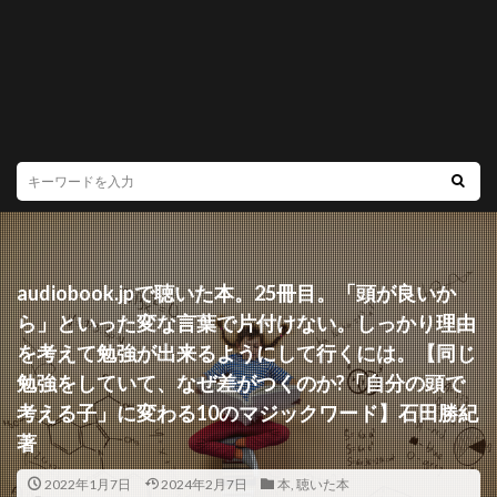
audiobook.jpで聴いた本。25冊目。「頭が良いか
ら」といった変な言葉で片付けない。しっかり理由
を考えて勉強が出来るようにして行くには。【同じ
勉強をしていて、なぜ差がつくのか?「自分の頭で
考える子」に変わる10のマジックワード】石田勝紀
著
2022年1月7日
2024年2月7日
本
,
聴いた本