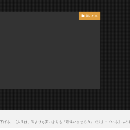
聴いた本
難度を下げる。【人生は、運よりも実力よりも「勘違いさせる力」で決まっている】ふろむ