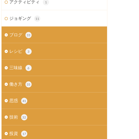
アクティビティ
1
ジョギング
11
ブログ
33
レシピ
3
三味線
6
働き方
35
思惑
41
技術
32
投資
17