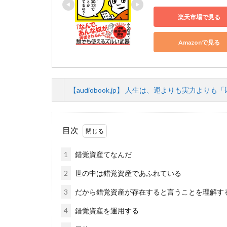
楽天市場で見る
Amazonで見る
【audiobook.jp】 人生は、運よりも実力よ
目次
1
錯覚資産てなんだ
2
世の中は錯覚資産であふれている
3
だから錯覚資産が存在すると言うことを理解す
4
錯覚資産を運用する