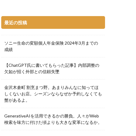
最近の投稿
ソニー生命の変額個人年金保険 2024年3月までの
成績
【ChatGPT氏に書いてもらった記事】内部調整の
欠如が招く外部との信頼失墜
金沢木倉町 割烹まつ野。あまりみんなに知ってほ
しくないお店。シーズンならなぜか予約しなくても
蟹があるよ。
GenerativeAIを活用できるかの勝負。人々がWeb
検索を味方に付けた頃よりも大きな変革になるか。