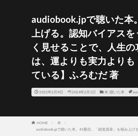
audiobook.jpで聴
上げる。認知バイアスを
く見せることで、人生の
は、運よりも実力よりも
ている】ふろむだ 著
2022年2月9日
2024年2月1日
本
,
聴いた本
aud
HOME
本
audiobook.jpで聴いた本。41冊目。「錯覚資産」