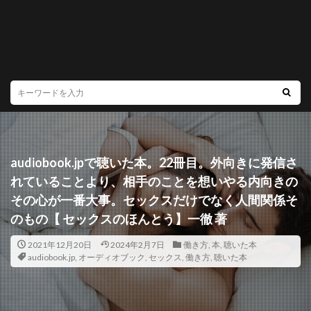
audiobook.jpで聴いた本。22冊目。外向きに発信さ
れていることより、相手のことを想いやる内向きの
その心が一番大事。セックスだけでなく人間関係そ
のもの【 セックスのほんとう】一徹 著
2021年12月20日
2024年2月7日
働き方
,
本
,
聴いた本
audiobook.jp
,
オーディオブック
,
セックス
,
働き方
,
聴いた本