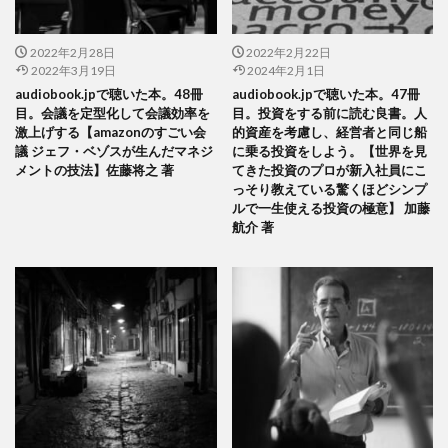
2022年2月28日
2022年2月22日
2022年3月19日
2024年2月1日
audiobook.jpで聴いた本。48冊
audiobook.jpで聴いた本。47冊
目。会議を定型化して会議効率を
目。投資をする前に読む良書。人
激上げする【amazonのすごい会
的資産を考慮し、経営者と同じ船
議 ジェフ・ベゾスが生んだマネジ
に乗る投資をしよう。【世界を見
メントの技法】佐藤将之 著
てきた投資のプロが新入社員にこ
っそり教えている驚くほどシンプ
ルで一生使える投資の極意】 加藤
航介 著