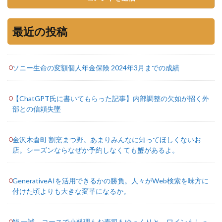
最近の投稿
ソニー生命の変額個人年金保険 2024年3月までの成績
【ChatGPT氏に書いてもらった記事】内部調整の欠如が招く外
部との信頼失墜
金沢木倉町 割烹まつ野。あまりみんなに知ってほしくないお
店。シーズンならなぜか予約しなくても蟹があるよ。
GenerativeAIを活用できるかの勝負。人々がWeb検索を味方に
付けた頃よりも大きな変革になるか。
鮨 一誠。コースで小料理もお寿司もゆっくりと。ワインもしっ