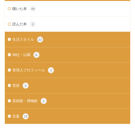
聴いた本
49
読んだ本
2
生活スタイル
22
神社・仏閣
8
管理人プロフィール
1
美容
2
美術館・博物館
2
言葉
15