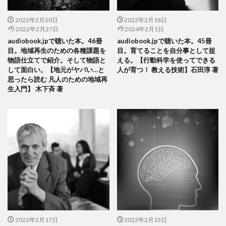
2022年2月20日
2022年2月18日
2022年2月27日
2024年2月1日
audiobook.jpで聴いた本。46冊
audiobook.jpで聴いた本。45冊
目。地域再生のための各種課題を
目。育てることを自分事として捉
物語仕立てで紹介。そして物語と
える。【行動科学を使ってできる
して面白い。【地元がヤバい…と
人が育つ！ 教える技術】石田淳 著
思ったら読む 凡人のための地域再
生入門】 木下斉 著
2022年2月17日
2022年2月15日