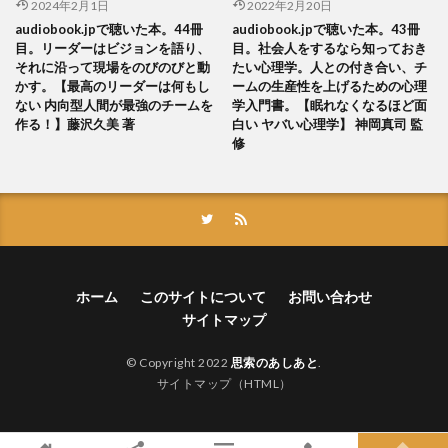
2024年2月1日
2022年2月20日
audiobook.jpで聴いた本。44冊
audiobook.jpで聴いた本。43冊
目。リーダーはビジョンを語り、
目。社会人をするなら知っておき
それに沿って現場をのびのびと動
たい心理学。人との付き合い、チ
かす。【最高のリーダーは何もし
ームの生産性を上げるための心理
ない 内向型人間が最強のチームを
学入門書。【眠れなくなるほど面
作る！】藤沢久美 著
白い ヤバい心理学】 神岡真司 監
修
ホーム
このサイトについて
お問い合わせ
サイトマップ
© Copyright 2022
思索のあしあと
.
サイトマップ（HTML）