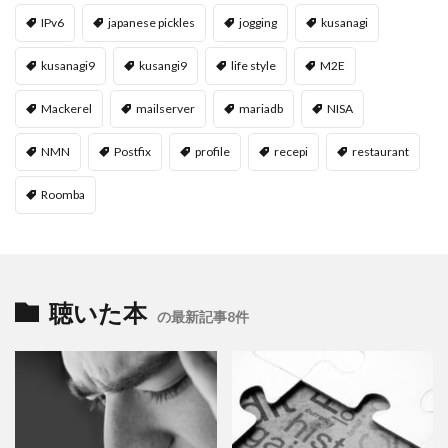
IPv6
japanese pickles
jogging
kusanagi
kusanagi9
kusangi9
life style
M2E
Mackerel
mailserver
mariadb
NISA
NMN
Postfix
profile
recepi
restaurant
Roomba
聴いた本
の最新記事8件