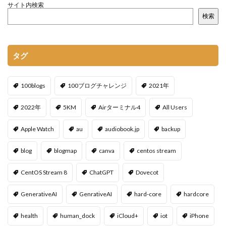
サイト内検索
検索
タグ
100blogs
100ブログチャレンジ
2021年
2022年
5KM
Airターミナル4
All Users
Apple Watch
au
audiobook.jp
backup
blog
blogmap
canva
centos stream
CentOS Stream 8
ChatGPT
Dovecot
GenerativeAI
GenrativeAI
hard-core
hardcore
health
human_dock
iCloud+
iot
iPhone