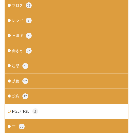
ブログ
33
レシピ
3
三味線
6
働き方
35
思惑
41
技術
32
投資
17
M2EとP2E
2
本
55