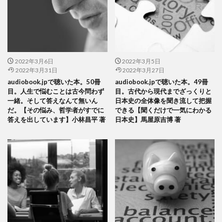
2022年3月6日
2022年3月5日
2022年3月31日
2022年3月27日
audiobook.jpで聴いた本。50冊
audiobook.jpで聴いた本。49冊
目。人生で悩むことは古今問わず
目。古代から現代までざっくりと
一緒。そして答えなんて無いん
日本史の全体像を聞き流して把握
だ。【その悩み、哲学者がすでに
できる【聞くだけで一気にわかる
答えを出しています】小林昌平 著
日本史】馬屋原吉博 著