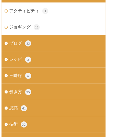
アクティビティ
1
ジョギング
11
ブログ
33
レシピ
3
三味線
6
働き方
35
思惑
41
技術
32