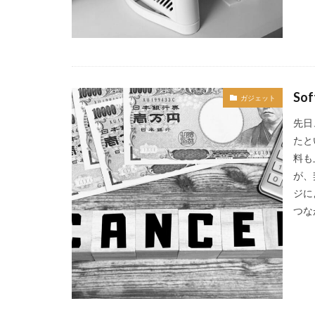
So
ガジェット
先日
たと
料も
が、
ジに
つな