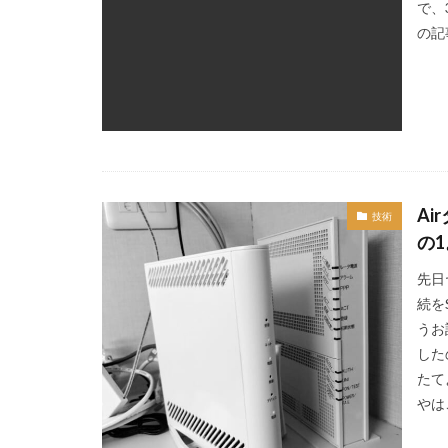
で、
の記
A
技術
の1
先日
続をS
うお
したの
たて
やはこ