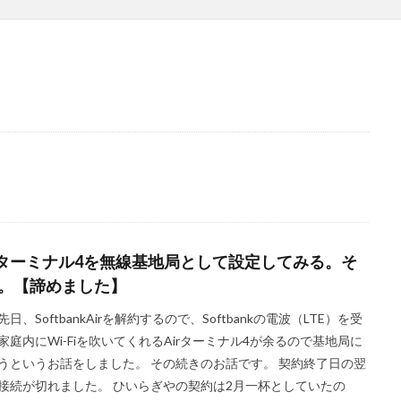
irターミナル4を無線基地局として設定してみる。そ
2。【諦めました】
先日、SoftbankAirを解約するので、Softbankの電波（LTE）を受
家庭内にWi-Fiを吹いてくれるAirターミナル4が余るので基地局に
うというお話をしました。 その続きのお話です。 契約終了日の翌
接続が切れました。 ひいらぎやの契約は2月一杯としていたの