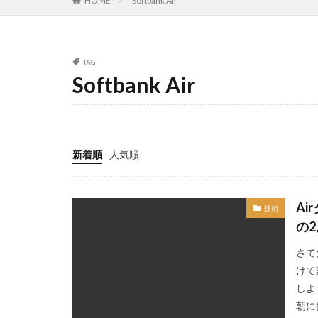
HOME
Softbank Air
TAG
Softbank Air
新着順
人気順
A
技術
の
さて
けて
しよ
朝に