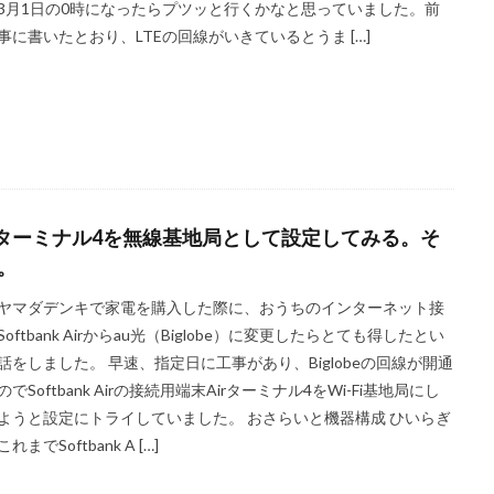
3月1日の0時になったらプツッと行くかなと思っていました。前
事に書いたとおり、LTEの回線がいきているとうま […]
irターミナル4を無線基地局として設定してみる。そ
。
ヤマダデンキで家電を購入した際に、おうちのインターネット接
oftbank Airからau光（Biglobe）に変更したらとても得したとい
話をしました。 早速、指定日に工事があり、Biglobeの回線が開通
でSoftbank Airの接続用端末Airターミナル4をWi-Fi基地局にし
ようと設定にトライしていました。 おさらいと機器構成 ひいらぎ
れまでSoftbank A […]