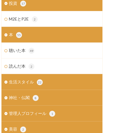
投資
17
M2EとP2E
2
本
55
聴いた本
49
読んだ本
2
生活スタイル
22
神社・仏閣
8
管理人プロフィール
1
美容
2