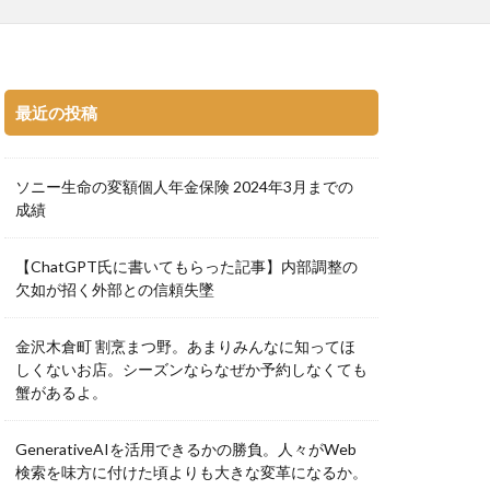
最近の投稿
ソニー生命の変額個人年金保険 2024年3月までの
成績
【ChatGPT氏に書いてもらった記事】内部調整の
欠如が招く外部との信頼失墜
金沢木倉町 割烹まつ野。あまりみんなに知ってほ
しくないお店。シーズンならなぜか予約しなくても
蟹があるよ。
GenerativeAIを活用できるかの勝負。人々がWeb
検索を味方に付けた頃よりも大きな変革になるか。