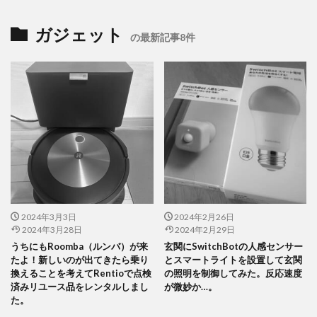
ガジェット
の最新記事8件
2024年3月3日
2024年2月26日
2024年3月28日
2024年2月29日
うちにもRoomba（ルンバ）が来
玄関にSwitchBotの人感センサー
たよ！新しいのが出てきたら乗り
とスマートライトを設置して玄関
換えることを考えてRentioで点検
の照明を制御してみた。反応速度
済みリユース品をレンタルしまし
が微妙か…。
た。