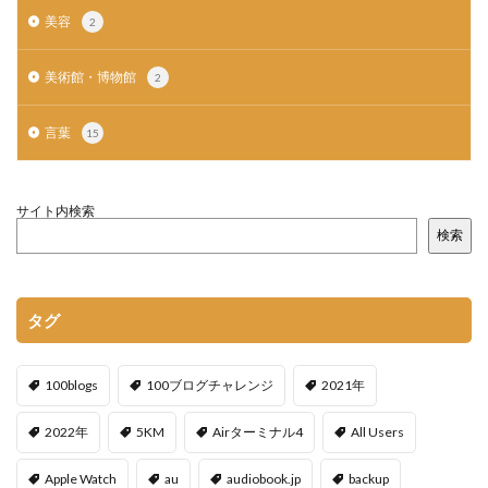
美容
2
美術館・博物館
2
言葉
15
サイト内検索
検索
タグ
100blogs
100ブログチャレンジ
2021年
2022年
5KM
Airターミナル4
All Users
Apple Watch
au
audiobook.jp
backup