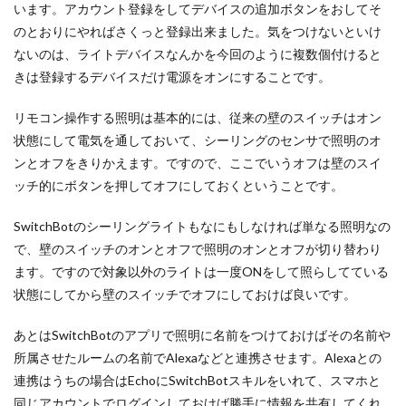
います。アカウント登録をしてデバイスの追加ボタンをおしてそ
のとおりにやればさくっと登録出来ました。気をつけないといけ
ないのは、ライトデバイスなんかを今回のように複数個付けると
きは登録するデバイスだけ電源をオンにすることです。
リモコン操作する照明は基本的には、従来の壁のスイッチはオン
状態にして電気を通しておいて、シーリングのセンサで照明のオ
ンとオフをきりかえます。ですので、ここでいうオフは壁のスイ
ッチ的にボタンを押してオフにしておくということです。
SwitchBotのシーリングライトもなにもしなければ単なる照明なの
で、壁のスイッチのオンとオフで照明のオンとオフが切り替わり
ます。ですので対象以外のライトは一度ONをして照らしてている
状態にしてから壁のスイッチでオフにしておけば良いです。
あとはSwitchBotのアプリで照明に名前をつけておけばその名前や
所属させたルームの名前でAlexaなどと連携させます。Alexaとの
連携はうちの場合はEchoにSwitchBotスキルをいれて、スマホと
同じアカウントでログインしておけば勝手に情報を共有してくれ