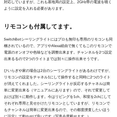
対応していますが、これも基地局の設定上、2GHz帯の電波を噴く
ように設定を入れる必要があります。
リモコンも付属してます。
SwitchBotシーリングライトにはプロも無印も専用のリモコンも同
梱されているので、アプリやAlexa経由で無くてもこのリモコンで
電源のオンオフや色味などを調整出来ます。チャンネルを2つ設定
出来るるので2つのライトまでは別々に操作出来そうです。
ひいらぎや家の場合は2台のシーリングライトがあるわけですが、
リモコンの設定をチャネル1にして操作すると同時に2つのライト
が消えてくれました。シーリングライトが反応するチャネルは簡
単に変更出来る（マニュアルにあります）ので、それで変更して
おけば別々に動作します。今はリビングを1ch、和室を2chにして
それぞれ専用と見せかけたリモコンとしていますが、リモコンで
もチャンネルは簡単に変更出来るので、その都度捜査したいほう
に設定して動かせば良いです（写真今度載せます…）