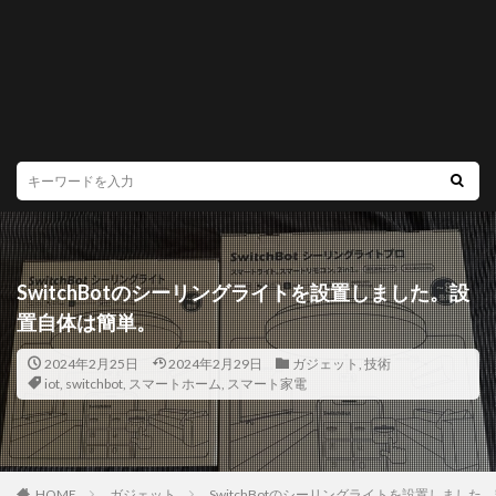
SwitchBotのシーリングライトを設置しました。設
置自体は簡単。
2024年2月25日
2024年2月29日
ガジェット
,
技術
iot
,
switchbot
,
スマートホーム
,
スマート家電
HOME
ガジェット
SwitchBotのシーリングライトを設置しまし