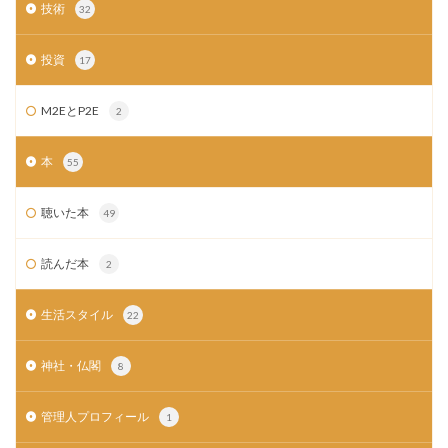
技術
32
投資
17
M2EとP2E
2
本
55
聴いた本
49
読んだ本
2
生活スタイル
22
神社・仏閣
8
管理人プロフィール
1