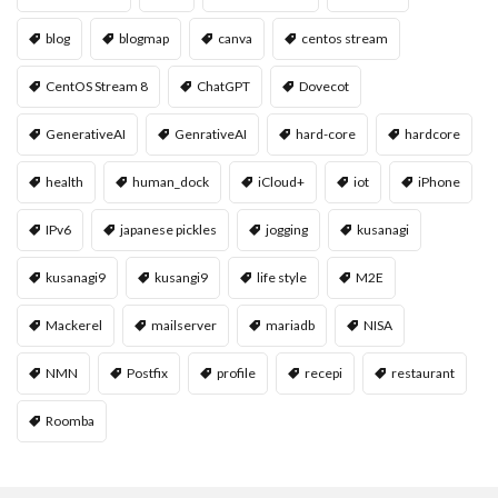
blog
blogmap
canva
centos stream
CentOS Stream 8
ChatGPT
Dovecot
GenerativeAI
GenrativeAI
hard-core
hardcore
health
human_dock
iCloud+
iot
iPhone
IPv6
japanese pickles
jogging
kusanagi
kusanagi9
kusangi9
life style
M2E
Mackerel
mailserver
mariadb
NISA
NMN
Postfix
profile
recepi
restaurant
Roomba