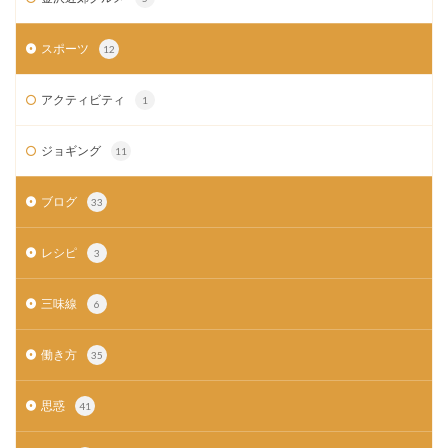
スポーツ
12
アクティビティ
1
ジョギング
11
ブログ
33
レシピ
3
三味線
6
働き方
35
思惑
41