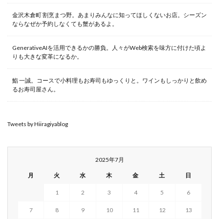
金沢木倉町 割烹まつ野。あまりみんなに知ってほしくないお店。シーズン
ならなぜか予約しなくても蟹があるよ。
GenerativeAIを活用できるかの勝負。人々がWeb検索を味方に付けた頃よ
りも大きな変革になるか。
鮨 一誠。コースで小料理もお寿司もゆっくりと。ワインもしっかりと飲め
るお寿司屋さん。
Tweets by Hiiragiyablog
2025年7月
月
火
水
木
金
土
日
1
2
3
4
5
6
7
8
9
10
11
12
13