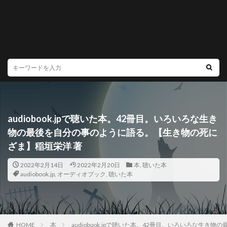
audiobook.jpで聴いた本。42冊目。いろいろな生き
物の最後を自分の事のように語る。【生き物の死に
ざま】稲垣栄洋 著
2022年2月14日
2022年2月20日
本
,
聴いた本
audiobook.jp
,
オーディオブック
,
聴いた本
HOME
本
audiobook.jpで聴いた本。42冊目。いろいろな生