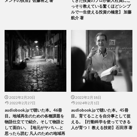
メントの技法】佐藤将之 著
てきた投資のプロが新入社員にこ
っそり教えている驚くほどシンプ
ルで一生使える投資の極意】 加藤
航介 著
2022年2月20日
2022年2月18日
2022年2月27日
2024年2月1日
audiobook.jpで聴いた本。46冊
audiobook.jpで聴いた本。45冊
目。地域再生のための各種課題を
目。育てることを自分事として捉
物語仕立てで紹介。そして物語と
える。【行動科学を使ってできる
して面白い。【地元がヤバい…と
人が育つ！ 教える技術】石田淳 著
思ったら読む 凡人のための地域再