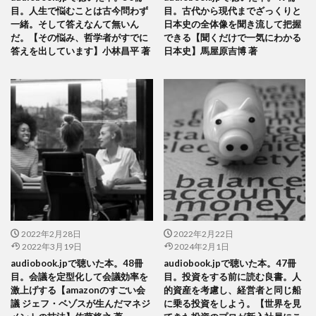
目。人生で悩むことは古今問わず
目。古代から現代までざっくりと
一緒。そして答えなんて無いん
日本史の全体像を聞き流して把握
だ。【その悩み、哲学者がすでに
できる【聞くだけで一気にわかる
答えを出しています】小林昌平 著
日本史】馬屋原吉博 著
2022年2月28日
2022年2月22日
2022年3月19日
2024年2月1日
audiobook.jpで聴いた本。48冊
audiobook.jpで聴いた本。47冊
目。会議を定型化して会議効率を
目。投資をする前に読む良書。人
激上げする【amazonのすごい会
的資産を考慮し、経営者と同じ船
議 ジェフ・ベゾスが生んだマネジ
に乗る投資をしよう。【世界を見