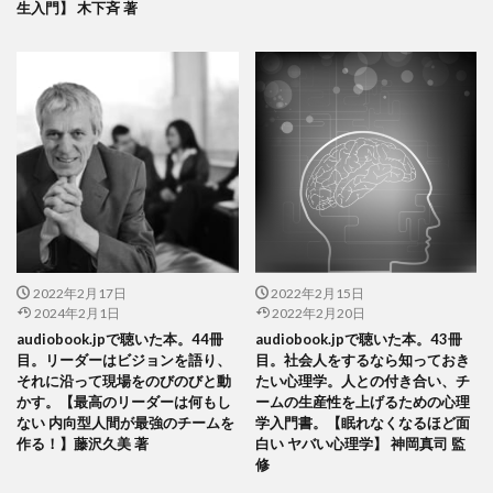
生入門】 木下斉 著
2022年2月17日
2022年2月15日
2024年2月1日
2022年2月20日
audiobook.jpで聴いた本。44冊
audiobook.jpで聴いた本。43冊
目。リーダーはビジョンを語り、
目。社会人をするなら知っておき
それに沿って現場をのびのびと動
たい心理学。人との付き合い、チ
かす。【最高のリーダーは何もし
ームの生産性を上げるための心理
ない 内向型人間が最強のチームを
学入門書。【眠れなくなるほど面
作る！】藤沢久美 著
白い ヤバい心理学】 神岡真司 監
修