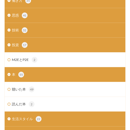
働き方
35
思惑
41
技術
32
投資
17
M2EとP2E
2
本
55
聴いた本
49
読んだ本
2
生活スタイル
22