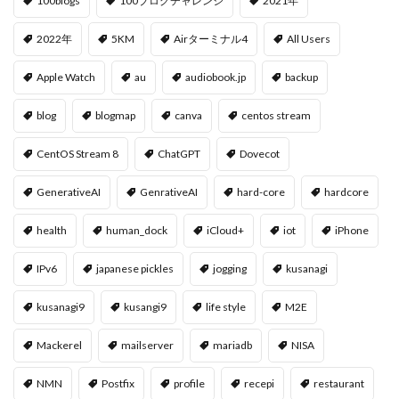
100blogs
100ブログチャレンジ
2021年
2022年
5KM
Airターミナル4
All Users
Apple Watch
au
audiobook.jp
backup
blog
blogmap
canva
centos stream
CentOS Stream 8
ChatGPT
Dovecot
GenerativeAI
GenrativeAI
hard-core
hardcore
health
human_dock
iCloud+
iot
iPhone
IPv6
japanese pickles
jogging
kusanagi
kusanagi9
kusangi9
life style
M2E
Mackerel
mailserver
mariadb
NISA
NMN
Postfix
profile
recepi
restaurant