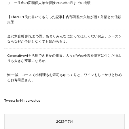
ソニー生命の変額個人年金保険 2024年3月までの成績
【ChatGPT氏に書いてもらった記事】内部調整の欠如が招く外部との信頼
失墜
金沢木倉町 割烹まつ野。あまりみんなに知ってほしくないお店。シーズン
ならなぜか予約しなくても蟹があるよ。
GenerativeAIを活用できるかの勝負。人々がWeb検索を味方に付けた頃よ
りも大きな変革になるか。
鮨 一誠。コースで小料理もお寿司もゆっくりと。ワインもしっかりと飲め
るお寿司屋さん。
Tweets by Hiiragiyablog
2025年7月