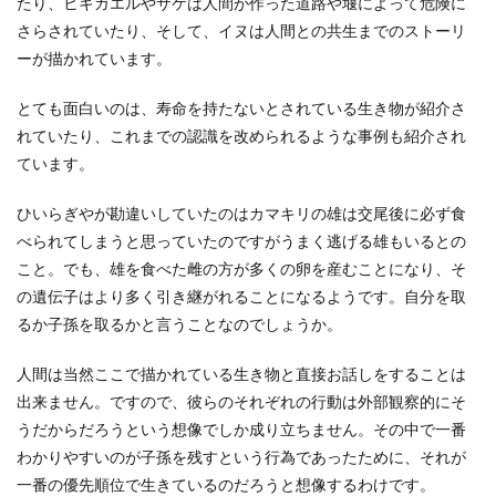
たり、ヒキガエルやサケは人間が作った道路や堰によって危険に
さらされていたり、そして、イヌは人間との共生までのストーリ
ーが描かれています。
とても面白いのは、寿命を持たないとされている生き物が紹介さ
れていたり、これまでの認識を改められるような事例も紹介され
ています。
ひいらぎやが勘違いしていたのはカマキリの雄は交尾後に必ず食
べられてしまうと思っていたのですがうまく逃げる雄もいるとの
こと。でも、雄を食べた雌の方が多くの卵を産むことになり、そ
の遺伝子はより多く引き継がれることになるようです。自分を取
るか子孫を取るかと言うことなのでしょうか。
人間は当然ここで描かれている生き物と直接お話しをすることは
出来ません。ですので、彼らのそれぞれの行動は外部観察的にそ
うだからだろうという想像でしか成り立ちません。その中で一番
わかりやすいのが子孫を残すという行為であったために、それが
一番の優先順位で生きているのだろうと想像するわけです。