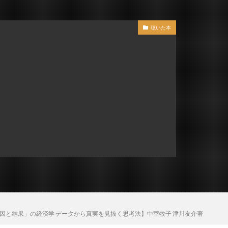
聴いた本
「原因と結果」の経済学 データから真実を見抜く思考法】中室牧子 津川友介著