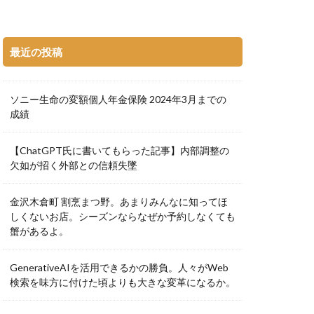
最近の投稿
ソニー生命の変額個人年金保険 2024年3月までの
成績
【ChatGPT氏に書いてもらった記事】内部調整の
欠如が招く外部との信頼失墜
金沢木倉町 割烹まつ野。あまりみんなに知ってほ
しくないお店。シーズンならなぜか予約しなくても
蟹があるよ。
GenerativeAIを活用できるかの勝負。人々がWeb
検索を味方に付けた頃よりも大きな変革になるか。