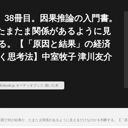
いた本。38冊目。因果推論の入門書。
たまたま関係があるように見
る。【「原因と結果」の経済
く思考法】中室牧子 津川友介
iobook.jp
,
オーディオブック
,
聴いた本
書。何が原因で何が結果か、たまたま関係があるように見えるだけなのかを判断する。【