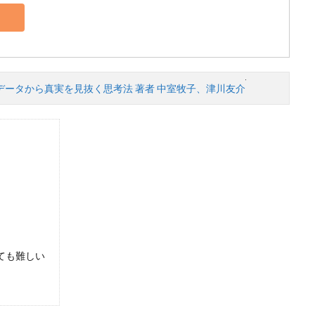
―――データから真実を見抜く思考法 著者 中室牧子、津川友介
ても難しい