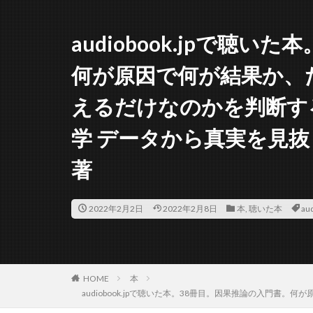
audiobook.jpで聴
何が原因で何が結果か、
えるだけなのかを判断す
学 データから真実を見抜
著
2022年2月2日
2022年2月8日
本
,
聴いた本
aud
HOME
本
audiobook.jpで聴いた本。38冊目。因果推論の入門