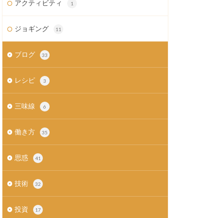
アクティビティ
1
ジョギング
11
ブログ
33
レシピ
3
三味線
6
働き方
35
思惑
41
技術
32
投資
17