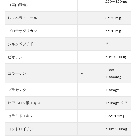
–
250〜350mg
（国内製造）
レスベラトロール
–
8〜20mg
プロテオグリカン
–
5〜10mg
シルクペプチド
–
？
ビオチン
–
50〜5000μg
5000〜
コラーゲン
–
10000mg
プラセンタ
–
100mg〜
ヒアルロン酸エキス
–
150mg〜？？
セラミドエキス
–
0.6〜1.2mg
コンドロイチン
–
500〜900mg