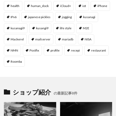
health
human_dock
iCloud+
iot
iPhone
IPv6
japanese pickles
jogging
kusanagi
kusanagi9
kusangi9
life style
M2E
Mackerel
mailserver
mariadb
NISA
NMN
Postfix
profile
recepi
restaurant
Roomba
ショップ紹介
の最新記事8件