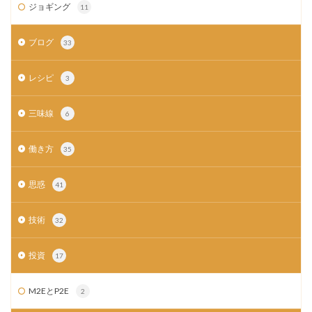
ジョギング
11
ブログ
33
レシピ
3
三味線
6
働き方
35
思惑
41
技術
32
投資
17
M2EとP2E
2