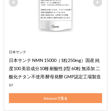
日本サンテ
日本サンテ NMN 15000（1粒250mg）国産 純
度100 美容成分10種 耐酸性 β型 60粒 無添加 二
酸化チタン不使用 酵母発酵 GMP認定工場製造
07
Amazonで見る