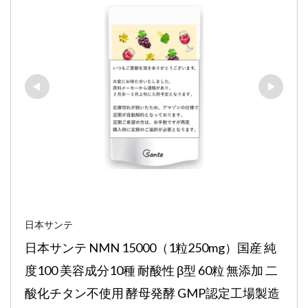
日本サンテ
日本サンテ NMN 15000（1粒250mg）国産 純
度100 美容成分10種 耐酸性 β型 60粒 無添加 二
酸化チタン不使用 酵母発酵 GMP認定工場製造