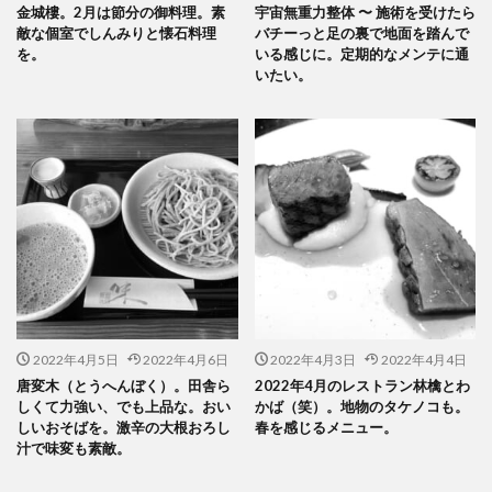
金城樓。2月は節分の御料理。素
宇宙無重力整体 〜 施術を受けたら
敵な個室でしんみりと懐石料理
バチーっと足の裏で地面を踏んで
を。
いる感じに。定期的なメンテに通
いたい。
2022年4月5日
2022年4月6日
2022年4月3日
2022年4月4日
唐変木（とうへんぼく）。田舎ら
2022年4月のレストラン林檎とわ
しくて力強い、でも上品な。おい
かば（笑）。地物のタケノコも。
しいおそばを。激辛の大根おろし
春を感じるメニュー。
汁で味変も素敵。