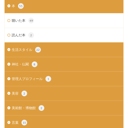
本
55
聴いた本
49
読んだ本
2
生活スタイル
22
神社・仏閣
8
管理人プロフィール
1
美容
2
美術館・博物館
2
言葉
15