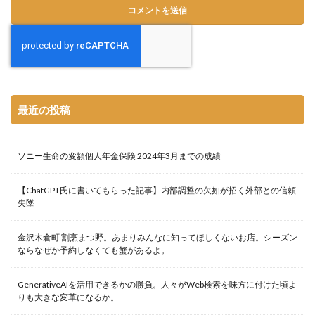
最近の投稿
ソニー生命の変額個人年金保険 2024年3月までの成績
【ChatGPT氏に書いてもらった記事】内部調整の欠如が招く外部との信頼
失墜
金沢木倉町 割烹まつ野。あまりみんなに知ってほしくないお店。シーズン
ならなぜか予約しなくても蟹があるよ。
GenerativeAIを活用できるかの勝負。人々がWeb検索を味方に付けた頃よ
りも大きな変革になるか。