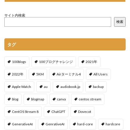
サイト内検索
検索
タグ
100blogs
100ブログチャレンジ
2021年
2022年
5KM
Airターミナル4
All Users
Apple Watch
au
audiobook.jp
backup
blog
blogmap
canva
centos stream
CentOS Stream 8
ChatGPT
Dovecot
GenerativeAI
GenrativeAI
hard-core
hardcore