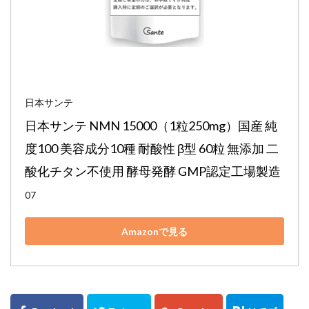
日本サンテ
日本サンテ NMN 15000（1粒250mg）国産 純
度100 美容成分10種 耐酸性 β型 60粒 無添加 二
酸化チタン不使用 酵母発酵 GMP認定工場製造
07
Amazonで見る