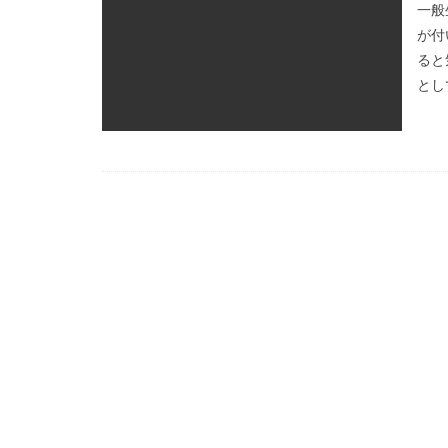
一般
が付
ると
とし