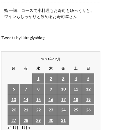
鮨 一誠。コースで小料理もお寿司もゆっくりと。
ワインもしっかりと飲めるお寿司屋さん。
Tweets by Hiiragiyablog
2021年12月
月
火
水
木
金
土
日
1
2
3
4
5
6
7
8
9
10
11
12
13
14
15
16
17
18
19
20
21
22
23
24
25
26
27
28
29
30
31
« 11月
1月 »