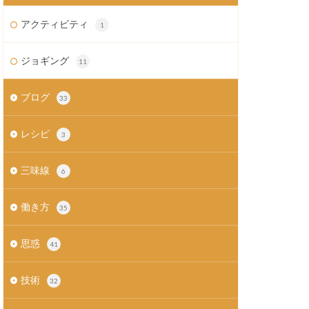
アクティビティ
1
ジョギング
11
ブログ
33
レシピ
3
三味線
6
働き方
35
思惑
41
技術
32