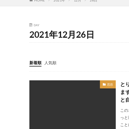
HOME
2021年
12月
26日
DAY
2021年12月26日
新着順
人気順
と
思惑
ま
と
この
っと
こと