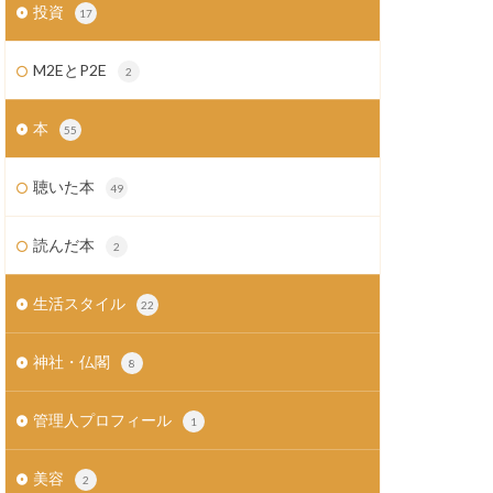
投資
17
M2EとP2E
2
本
55
聴いた本
49
読んだ本
2
生活スタイル
22
神社・仏閣
8
管理人プロフィール
1
美容
2