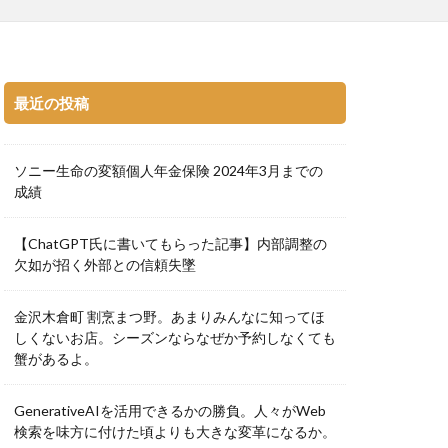
最近の投稿
ソニー生命の変額個人年金保険 2024年3月までの
成績
【ChatGPT氏に書いてもらった記事】内部調整の
欠如が招く外部との信頼失墜
金沢木倉町 割烹まつ野。あまりみんなに知ってほ
しくないお店。シーズンならなぜか予約しなくても
蟹があるよ。
GenerativeAIを活用できるかの勝負。人々がWeb
検索を味方に付けた頃よりも大きな変革になるか。