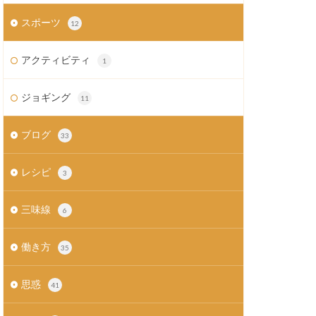
スポーツ
12
アクティビティ
1
ジョギング
11
ブログ
33
レシピ
3
三味線
6
働き方
35
思惑
41