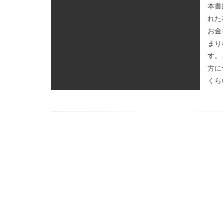
本書
れた
お金
まり
す。
方に
くら