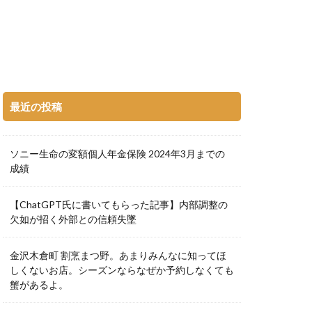
最近の投稿
ソニー生命の変額個人年金保険 2024年3月までの
成績
【ChatGPT氏に書いてもらった記事】内部調整の
欠如が招く外部との信頼失墜
金沢木倉町 割烹まつ野。あまりみんなに知ってほ
しくないお店。シーズンならなぜか予約しなくても
蟹があるよ。