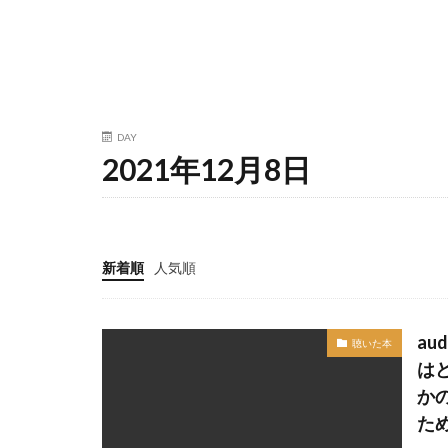
DAY
2021年12月8日
新着順
人気順
au
聴いた本
は
か
た