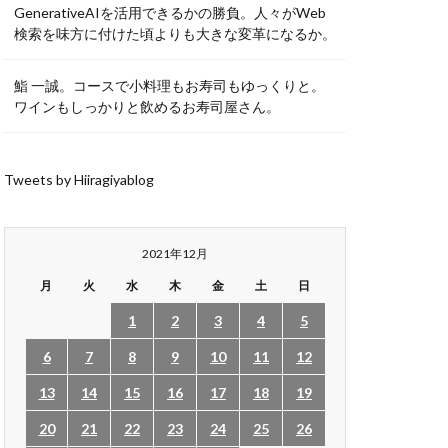
GenerativeAIを活用できるかの勝負。人々がWeb
検索を味方に付けた頃よりも大きな変革になるか。
鮨 一誠。コースで小料理もお寿司もゆっくりと。
ワインもしっかりと飲めるお寿司屋さん。
Tweets by Hiiragiyablog
2021年12月
月
火
水
木
金
土
日
1
2
3
4
5
6
7
8
9
10
11
12
13
14
15
16
17
18
19
20
21
22
23
24
25
26