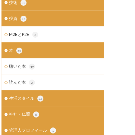
技術
32
投資
17
M2EとP2E
2
本
55
聴いた本
49
読んだ本
2
生活スタイル
22
神社・仏閣
8
管理人プロフィール
1