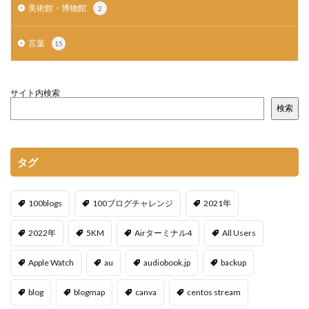
美術館・博物館
2
言葉
15
サイト内検索
検索
タグ
100blogs
100ブログチャレンジ
2021年
2022年
5KM
Airターミナル4
All Users
Apple Watch
au
audiobook.jp
backup
blog
blogmap
canva
centos stream