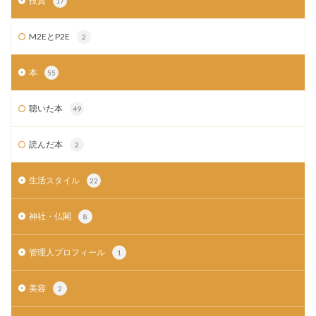
投資
17
M2EとP2E
2
本
55
聴いた本
49
読んだ本
2
生活スタイル
22
神社・仏閣
8
管理人プロフィール
1
美容
2