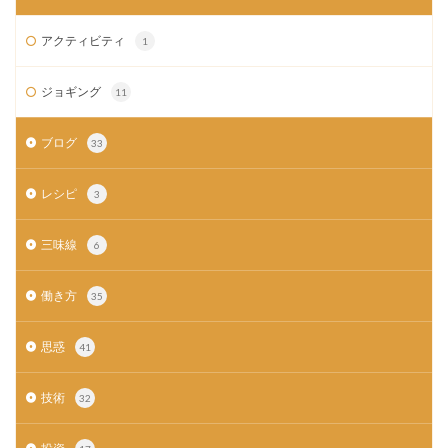
アクティビティ
1
ジョギング
11
ブログ
33
レシピ
3
三味線
6
働き方
35
思惑
41
技術
32