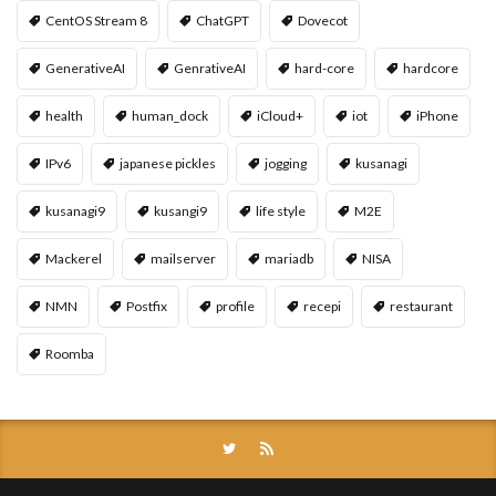
CentOS Stream 8
ChatGPT
Dovecot
GenerativeAI
GenrativeAI
hard-core
hardcore
health
human_dock
iCloud+
iot
iPhone
IPv6
japanese pickles
jogging
kusanagi
kusanagi9
kusangi9
life style
M2E
Mackerel
mailserver
mariadb
NISA
NMN
Postfix
profile
recepi
restaurant
Roomba