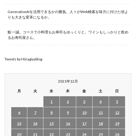
GenerativeAIを活用できるかの勝負。人々がWeb検索を味方に付けた頃よ
りも大きな変革になるか。
鮨 一誠。コースで小料理もお寿司もゆっくりと。ワインもしっかりと飲め
るお寿司屋さん。
Tweets by Hiiragiyablog
2021年12月
月
火
水
木
金
土
日
1
2
3
4
5
6
7
8
9
10
11
12
13
14
15
16
17
18
19
20
21
22
23
24
25
26