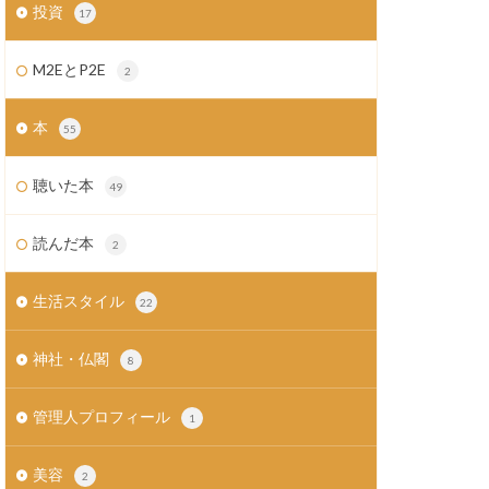
投資
17
M2EとP2E
2
本
55
聴いた本
49
読んだ本
2
生活スタイル
22
神社・仏閣
8
管理人プロフィール
1
美容
2