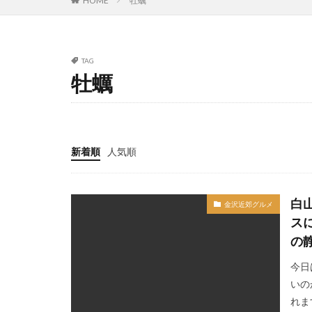
HOME
牡蠣
TAG
牡蠣
新着順
人気順
白
金沢近郊グルメ
ス
の
今日
いの
れま