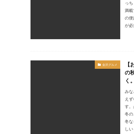
っち
満載
の便
が必
【
金沢グルメ
の
く
みな
えず
す。
冬の
冬な
しい