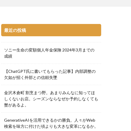
最近の投稿
ソニー生命の変額個人年金保険 2024年3月までの
成績
【ChatGPT氏に書いてもらった記事】内部調整の
欠如が招く外部との信頼失墜
金沢木倉町 割烹まつ野。あまりみんなに知ってほ
しくないお店。シーズンならなぜか予約しなくても
蟹があるよ。
GenerativeAIを活用できるかの勝負。人々がWeb
検索を味方に付けた頃よりも大きな変革になるか。