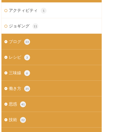
アクティビティ
1
ジョギング
11
ブログ
33
レシピ
3
三味線
6
働き方
35
思惑
41
技術
32