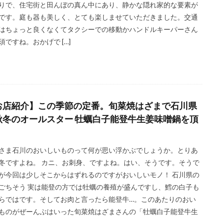
りで、住宅街と田んぼの真ん中にあり、静かな隠れ家的な要素が
です。庭も器も美しく、とても楽しませていただきました。交通
はちょっと良くなくてタクシーでの移動かハンドルキーパーさん
須ですね。おかげで […]
お店紹介】この季節の定番。旬菜焼はざまで石川県
秋冬のオールスター 牡蠣白子能登牛生姜味噌鍋を頂
。
さま石川のおいしいものって何が思い浮かぶでしょうか。とりあ
冬ですよね。 カニ、お刺身、ですよね。はい、そうです。そうで
が今回は少しそこからはずれるのですがおいしいモノ！ 石川県の
ごちそう 実は能登の方では牡蠣の養殖が盛んですし、鱈の白子も
らではです。そしてお肉と言ったら能登牛…。このあたりのおい
ものがぜーんぶはいった旬菜焼はざまさんの「牡蠣白子能登牛生