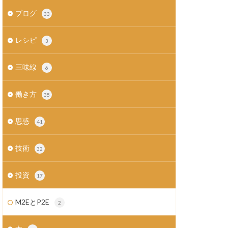
ブログ
33
レシピ
3
三味線
6
働き方
35
思惑
41
技術
32
投資
17
M2EとP2E
2