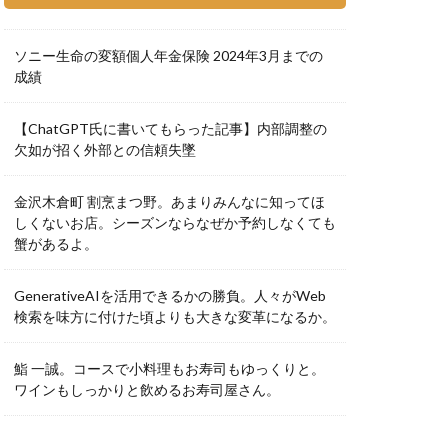
ソニー生命の変額個人年金保険 2024年3月までの
成績
【ChatGPT氏に書いてもらった記事】内部調整の
欠如が招く外部との信頼失墜
金沢木倉町 割烹まつ野。あまりみんなに知ってほ
しくないお店。シーズンならなぜか予約しなくても
蟹があるよ。
GenerativeAIを活用できるかの勝負。人々がWeb
検索を味方に付けた頃よりも大きな変革になるか。
鮨 一誠。コースで小料理もお寿司もゆっくりと。
ワインもしっかりと飲めるお寿司屋さん。