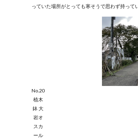
っていた場所がとっても寒そうで思わず持って
No.20
植木
鉢 大
岩オ
スカ
ール