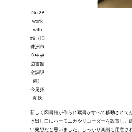
No.29
work
with
#8（旧
珠洲市
立中央
図書館
空調設
備）
今尾拓
真 氏
新しく図書館が作られ蔵書がすべて移動されて
き出し口にハーモニカやリコーダーを設置し、
い発想だと思いました。しっかり楽譜も用意さ