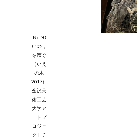
No.30
いのり
を漕ぐ
（いえ
の木
2017）
金沢美
術工芸
大学ア
ートプ
ロジェ
クトチ