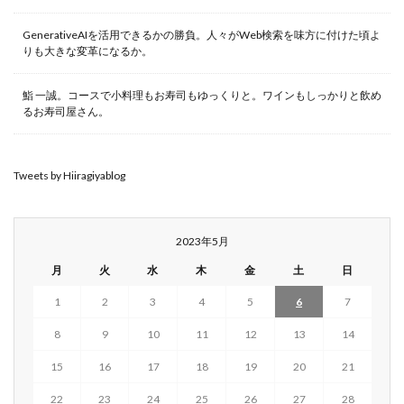
GenerativeAIを活用できるかの勝負。人々がWeb検索を味方に付けた頃よ
りも大きな変革になるか。
鮨 一誠。コースで小料理もお寿司もゆっくりと。ワインもしっかりと飲め
るお寿司屋さん。
Tweets by Hiiragiyablog
2023年5月
月
火
水
木
金
土
日
1
2
3
4
5
6
7
8
9
10
11
12
13
14
15
16
17
18
19
20
21
22
23
24
25
26
27
28