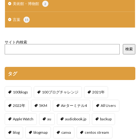
美術館・博物館
2
言葉
15
サイト内検索
検索
タグ
100blogs
100ブログチャレンジ
2021年
2022年
5KM
Airターミナル4
All Users
Apple Watch
au
audiobook.jp
backup
blog
blogmap
canva
centos stream