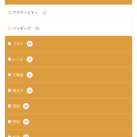
アクティビティ
1
ジョギング
11
ブログ
33
レシピ
3
三味線
6
働き方
35
思惑
41
技術
32