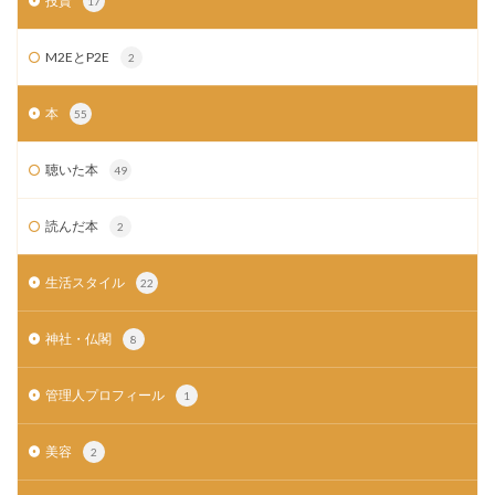
投資
17
M2EとP2E
2
本
55
聴いた本
49
読んだ本
2
生活スタイル
22
神社・仏閣
8
管理人プロフィール
1
美容
2