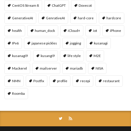
CentOS Stream 8
ChatGPT
Dovecot
GenerativeAI
GenrativeAI
hard-core
hardcore
health
human_dock
iCloud+
iot
iPhone
IPv6
japanese pickles
jogging
kusanagi
kusanagi9
kusangi9
life style
M2E
Mackerel
mailserver
mariadb
NISA
NMN
Postfix
profile
recepi
restaurant
Roomba