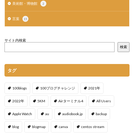
美術館・博物館
2
言葉
15
サイト内検索
検索
タグ
100blogs
100ブログチャレンジ
2021年
2022年
5KM
Airターミナル4
All Users
Apple Watch
au
audiobook.jp
backup
blog
blogmap
canva
centos stream