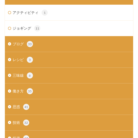
アクティビティ
1
ジョギング
11
ブログ
33
レシピ
3
三味線
6
働き方
35
思惑
41
技術
32