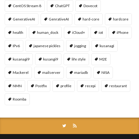
CentOS Stream 8
ChatGPT
Dovecot
GenerativeAI
GenrativeAI
hard-core
hardcore
health
human_dock
iCloud+
iot
iPhone
IPv6
japanese pickles
jogging
kusanagi
kusanagi9
kusangi9
life style
M2E
Mackerel
mailserver
mariadb
NISA
NMN
Postfix
profile
recepi
restaurant
Roomba