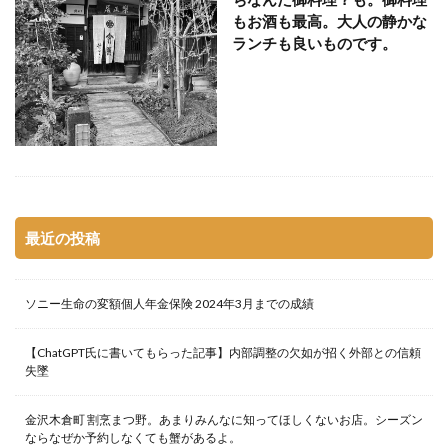
もお酒も最高。大人の静かな
ランチも良いものです。
最近の投稿
ソニー生命の変額個人年金保険 2024年3月までの成績
【ChatGPT氏に書いてもらった記事】内部調整の欠如が招く外部との信頼
失墜
金沢木倉町 割烹まつ野。あまりみんなに知ってほしくないお店。シーズン
ならなぜか予約しなくても蟹があるよ。