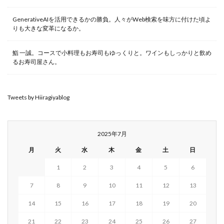
GenerativeAIを活用できるかの勝負。人々がWeb検索を味方に付けた頃よ
りも大きな変革になるか。
鮨 一誠。コースで小料理もお寿司もゆっくりと。ワインもしっかりと飲め
るお寿司屋さん。
Tweets by Hiiragiyablog
2025年7月
月
火
水
木
金
土
日
1
2
3
4
5
6
7
8
9
10
11
12
13
14
15
16
17
18
19
20
21
22
23
24
25
26
27