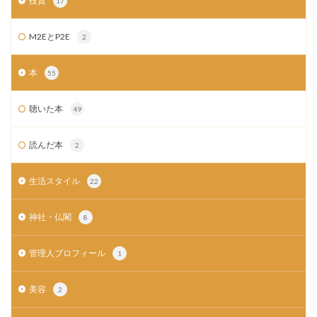
投資
17
M2EとP2E
2
本
55
聴いた本
49
読んだ本
2
生活スタイル
22
神社・仏閣
8
管理人プロフィール
1
美容
2